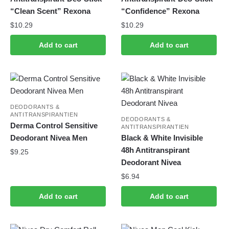
“Clean Scent” Rexona
“Confidence” Rexona
$
10.29
$
10.29
Add to cart
Add to cart
DEODORANTS &
ANTITRANSPIRANTIEN
DEODORANTS &
Derma Control Sensitive
ANTITRANSPIRANTIEN
Deodorant Nivea Men
Black & White Invisible
48h Antitranspirant
$
9.25
Deodorant Nivea
$
6.94
Add to cart
Add to cart