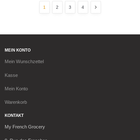
latest
1
2
3
4
MEIN KONTO
Mein
Wunschzettel
Kasse
Mein Konto
Warenkorb
KONTAKT
My French Grocery