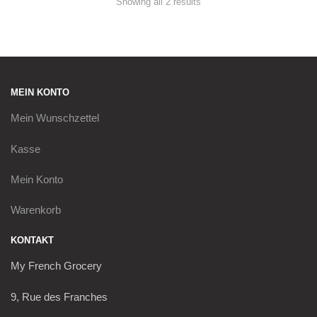
Sorted
Showing all 2 results
by
latest
MEIN KONTO
Mein
Wunschzettel
Kasse
Mein Konto
Warenkorb
KONTAKT
My French Grocery
9, Rue des Franches