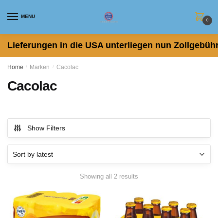
Skip
Skip
to
to
MENU
0
navigation
content
Lieferungen in die USA unterliegen nun Zollgebühr
Home
/
Marken
/
Cacolac
Cacolac
Show Filters
Sorted
Showing all 2 results
by
latest