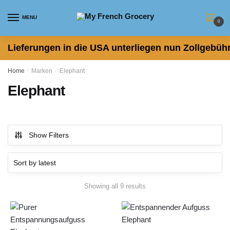
Skip
Skip
to
to
MENU
0
navigation
content
Lieferungen in die USA unterliegen nun Zollgebühr
Home
/
Marken
/
Elephant
Elephant
Show Filters
Sorted
Showing all 9 results
by
latest