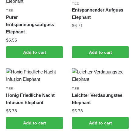
TEE
Entspannender Aufguss
TEE
Purer
Elephant
Entspannungsaufguss
$
6.71
Elephant
$
5.55
Add to cart
Add to cart
TEE
TEE
Honig Friedliche Nacht
Leichter Verdauungstee
Infusion Elephant
Elephant
$
5.78
$
5.78
Add to cart
Add to cart