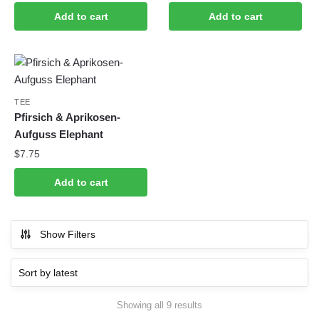
Add to cart
Add to cart
TEE
Pfirsich & Aprikosen-
Aufguss Elephant
$
7.75
Add to cart
Show Filters
Sorted
Showing all 9 results
by