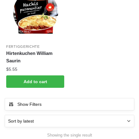
FERTIGGERICHTE
Hirtenkuchen William
Saurin
$
5.55
Add to cart
Show Filters
Showing the single result