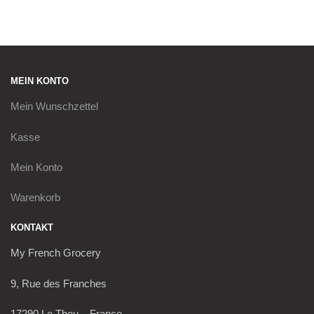
MEIN KONTO
Mein
Wunschzettel
Kasse
Mein Konto
Warenkorb
KONTAKT
My French Grocery
9, Rue des Franches
17290 Le Thou – France