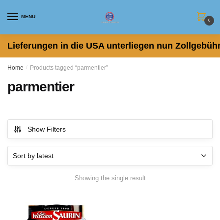
Skip
Skip
to
to
MENU
0
navigation
content
Lieferungen in die USA unterliegen nun Zollgebühr
Home
/
Products tagged “parmentier”
parmentier
Show Filters
Showing the single result