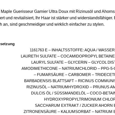
aple Guerisseur Garnier Ultra Doux mit Rizinusöl und Ahornsaf
ert und revitalisiert, Ihr Haar ist stärker und widerstandsfähiger.
h an, sind geschmeidiger und wirklich einfacher zu stylen.
setzung
1161763 E – INHALTSSTOFFE: AQUA / WASSE
LAURETH SULFATE – COCAMIDOPROPYL BETAINE
LAURYL SULFATE – GLYCERIN – GLYCOL DIS
AMODIMETHICONE – NATRIUMCHLORID – PPG-5-
– FUMARSÄURE – CARBOMER – TRIDECETH
BARBADENSIS BLATTSAFT – RICINUS COMMUNIS
RIZINUSÖL – NATRIUMHYDROXID – PRUNUS 
DULCIS ÖL / SÜSSMANDELÖL – COCO-BETAI
HYDROXYPROPYLTRIMONIUM CHLORI
SACCHARUM EXTRAKT / ZUCKER AHORN 
ZITRONENSÄURE – KALIUMSORBAT – NATRIUM 