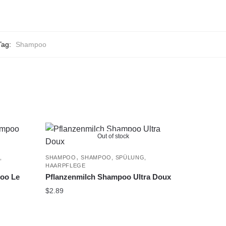
Tag:
Shampoo
Out of stock
,
,
SHAMPOO
SHAMPOO, SPÜLUNG,
HAARPFLEGE
poo Le
Pflanzenmilch Shampoo Ultra Doux
$
2.89