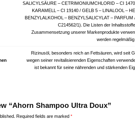
SALICYLSÄURE – CETRIMONIUMCHLORID – CI 14700
KARAMELL – CI 19140 / GELB 5 – LINALOOL – H
BENZYLALKOHOL – BENZYLSALICYLAT – PARFUM / 
C214562/1). Die Listen der Inhaltsstoffe
Zusammensetzung unserer Markenprodukte verwen
werden regelmäßig a
Rizinusöl, besonders reich an Fettsäuren, wird seit 
nen
wegen seiner revitalisierenden Eigenschaften verwende
ist bekannt für seine nährenden und stärkenden Ei
eview “Ahorn Shampoo Ultra Doux”
blished.
Required fields are marked
*