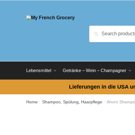
Skip
Skip
to
to
navigation
content
Search
Search
for:
Lebensmittel
Getränke – Wein – Champagner
Lieferungen in die USA un
Home
Shampoo, Spülung, Haarpflege
Ahorn Shampo
/
/