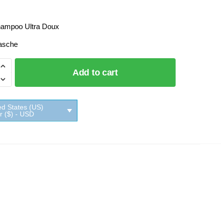
ampoo Ultra Doux
asche
Add to cart
o
ed States (US)
ar ($) - USD