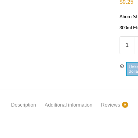
$
9.25
Ahorn Sh
300ml Fl
Ahorn
Shampo
Ultra
Doux
Unit
quantity
doll
Description
Additional information
Reviews
0