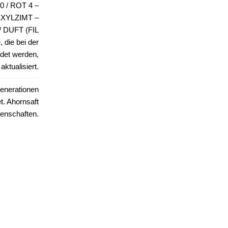
 / ROT 4 –
EXYLZIMT –
DUFT (FIL
, die bei der
det werden,
ktualisiert.
Generationen
t. Ahornsaft
genschaften.