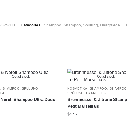
2525800
Categories:
Shampoo
,
Shampoo, Spülung, Haarpflege
Out of stock
Out of stock
,
,
,
SHAMPOO, SPÜLUNG,
KOSMETIKA
SHAMPOO
SHAMPOO
EGE
SPÜLUNG, HAARPFLEGE
 Neroli Shampoo Ultra Doux
Brennnessel & Zitrone Sham
Petit Marseillais
$
4.97