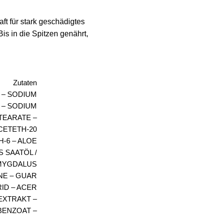
t für stark geschädigtes
 Bis in die Spitzen genährt,
Zutaten
R – SODIUM
 – SODIUM
TEARATE –
CETETH-20
-6 – ALOE
 SAATÖL /
AMYGDALUS
NE – GUAR
D – ACER
EXTRAKT –
BENZOAT –