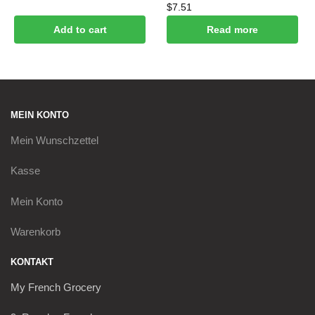
$
7.51
Add to cart
Read more
MEIN KONTO
Mein
Wunschzettel
Kasse
Mein Konto
Warenkorb
KONTAKT
My French Grocery