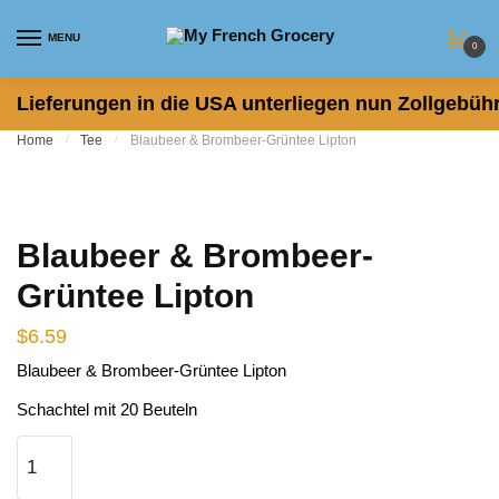
Skip to navigation
Skip to content
MENU
0
Lieferungen in die USA unterliegen nun Zollgebühr
Home
/
Tee
/
Blaubeer & Brombeer-Grüntee Lipton
Blaubeer & Brombeer-
Grüntee Lipton
$
6.59
Blaubeer & Brombeer-Grüntee Lipton
Schachtel mit 20 Beuteln
Blaubeer & Brombeer-Grüntee Lipton quantity