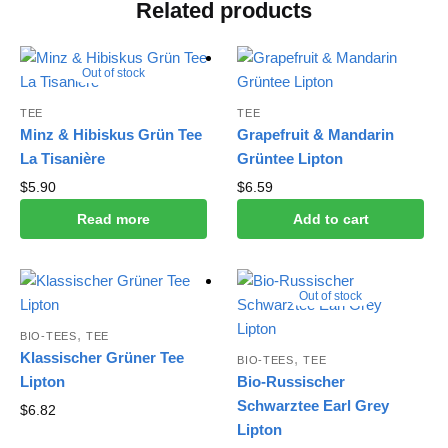
Related products
Out of stock
TEE
TEE
Minz & Hibiskus Grün Tee
Grapefruit & Mandarin
La Tisanière
Grüntee Lipton
$
5.90
$
6.59
Read more
Add to cart
Out of stock
,
BIO-TEES
TEE
Klassischer Grüner Tee
,
BIO-TEES
TEE
Lipton
Bio-Russischer
Schwarztee Earl Grey
$
6.82
Lipton