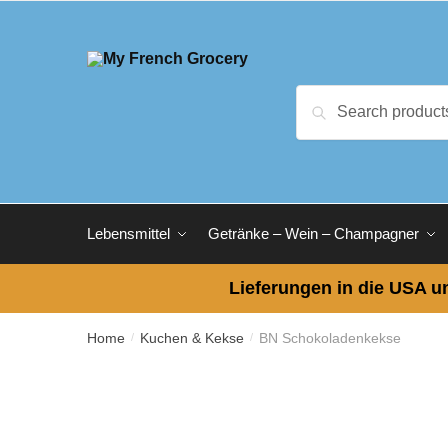
Skip
Skip
to
to
navigation
content
Search
Search
for:
Lebensmittel
Getränke – Wein – Champagner
Lieferungen in die USA un
Home
Kuchen & Kekse
BN Schokoladenkekse
/
/