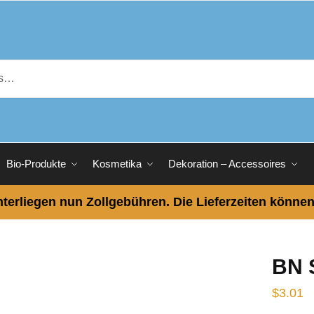
Bio-Produkte
Kosmetika
Dekoration – Accessoires
terliegen nun Zollgebühren. Die Lieferzeiten können
BN 
$
3.01