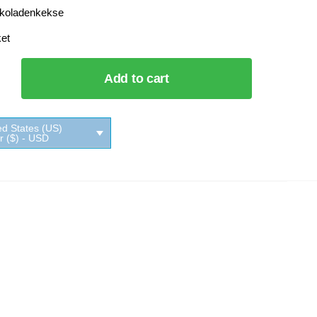
koladenkekse
et
Add to cart
adenkekse
ed States (US)
ar ($) - USD