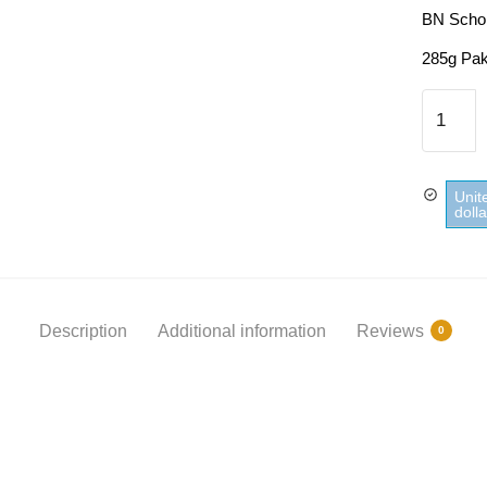
BN Scho
285g Pak
BN
Schokol
quantity
Unit
doll
Description
Additional information
Reviews
0