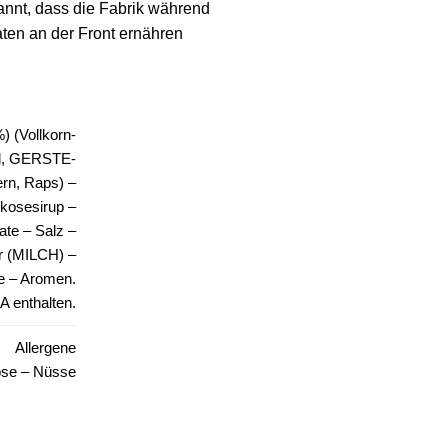
ekannt, dass die Fabrik während
aten an der Front ernähren
) (Vollkorn-
l, GERSTE-
ern, Raps) –
kosesirup –
te – Salz –
 (MILCH) –
e – Aromen.
 enthalten.
Allergene
ose – Nüsse