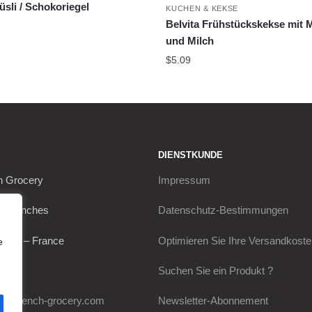
sli / Schokoriegel
KUCHEN & KEKSE
Belvita Frühstückskekse mit 
und Milch
$
5.09
DIENSTKUNDE
h Grocery
Impressum
s Franches
Datenschutz-Bestimmungen
Thou – France
Optimieren Sie Ihre Versandkost
e
0649
Suchen Sie ein Produkt ?
my-french-grocery.com
Newsletter-Abonnement