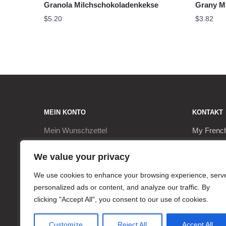
Granola Milchschokoladenkekse
Grany Mü
$
5.20
$
3.82
MEIN KONTO
KONTAKT
Mein
Wunschzettel
My Frenc
Kasse
9, Rue de
We value your privacy
Mein Konto
17290 Le 
We use cookies to enhance your browsing experience, serv
personalized ads or content, and analyze our traffic. By
Warenkorb
+3362063
clicking "Accept All", you consent to our use of cookies.
contact@
Customize
Reject All
Accept All