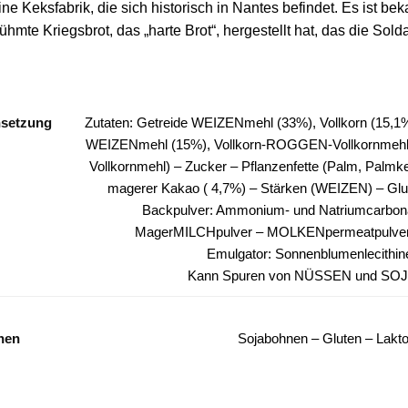
eine Keksfabrik, die sich historisch in Nantes befindet. Es ist b
hmte Kriegsbrot, das „harte Brot“, hergestellt hat, das die Sold
setzung
Zutaten: Getreide WEIZENmehl (33%), Vollkorn (15,1%
WEIZENmehl (15%), Vollkorn-ROGGEN-Vollkornmeh
Vollkornmehl) – Zucker – Pflanzenfette (Palm, Palmk
magerer Kakao ( 4,7%) – Stärken (WEIZEN) – Glu
Backpulver: Ammonium- und Natriumcarbona
MagerMILCHpulver – MOLKENpermeatpulver
Emulgator: Sonnenblumenlecithin
Kann Spuren von NÜSSEN und SOJA
nen
Sojabohnen – Gluten – Lakt