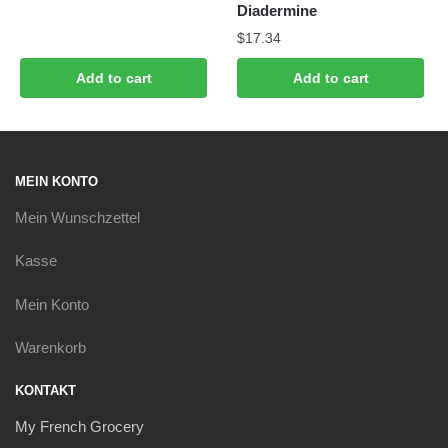
Diadermine
$
17.34
Add to cart
Add to cart
MEIN KONTO
Mein
Wunschzettel
Kasse
Mein Konto
Warenkorb
KONTAKT
My French Grocery