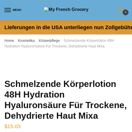
Skip to navigation
Skip to content
MENU
0
Lieferungen in die USA unterliegen nun Zollgebühr
Home
/
Kosmetika
/
Körperpflege
/
Schmelzende Körperlotion 48H
Hydration Hyaluronsäure Für Trockene, Dehydrierte Haut Mixa
Schmelzende Körperlotion
48H Hydration
Hyaluronsäure Für Trockene,
Dehydrierte Haut Mixa
$
15.03