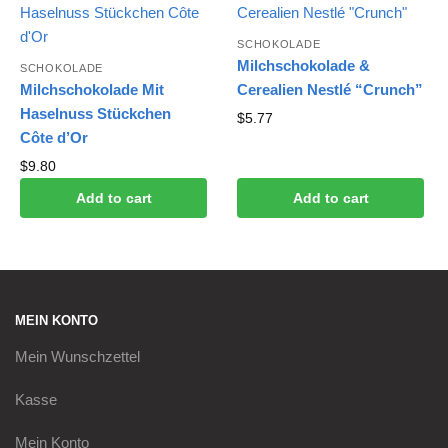
SCHOKOLADE
Milchschokolade &
SCHOKOLADE
Milchschokolade Mit
Cerealien Nestlé “Crunch”
Haselnuss Stückchen
$
5.77
Côte d’Or
$
9.80
Add to cart
Add to cart
MEIN KONTO
Mein
Wunschzettel
Kasse
Mein Konto