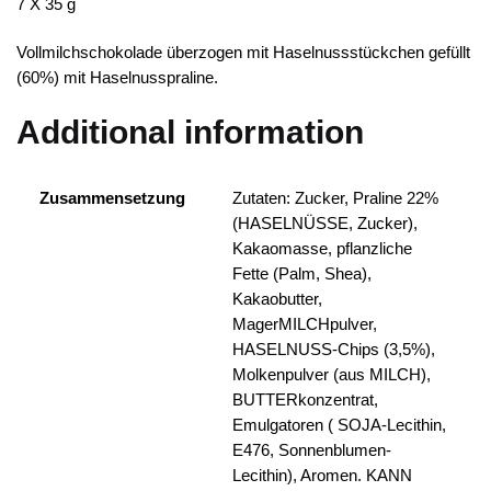
7 X 35 g
Vollmilchschokolade überzogen mit Haselnussstückchen gefüllt
(60%) mit Haselnusspraline.
Additional information
Zusammensetzung
Zutaten: Zucker, Praline 22%
(HASELNÜSSE, Zucker),
Kakaomasse, pflanzliche
Fette (Palm, Shea),
Kakaobutter,
MagerMILCHpulver,
HASELNUSS-Chips (3,5%),
Molkenpulver (aus MILCH),
BUTTERkonzentrat,
Emulgatoren ( SOJA-Lecithin,
E476, Sonnenblumen-
Lecithin), Aromen. KANN