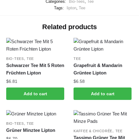
Categories:
Bio-Tees
,
Tee
Tags:
lipton
,
Tee
Related products
,
BIO-TEES
TEE
TEE
Schwarzer Tee Mit 5 Roten
Grapefruit & Mandarin
Früchten Lipton
Grüntee Lipton
$
6.81
$
6.58
Add to cart
Add to cart
,
BIO-TEES
TEE
Grüner Minztee Lipton
,
KAFFEE & CHICORÉE
TEE
Tassimo Grüner Tee Mit
$
6.70