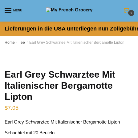
Skip to navigation
Skip to content
MENU
0
Lieferungen in die USA unterliegen nun Zollgebühr
Home
/
Tee
/
Earl Grey Schwarztee Mit Italienischer Bergamotte Lipton
Earl Grey Schwarztee Mit
Italienischer Bergamotte
Lipton
$
7.05
Earl Grey Schwarztee Mit Italienischer Bergamotte Lipton
Schachtel mit 20 Beuteln