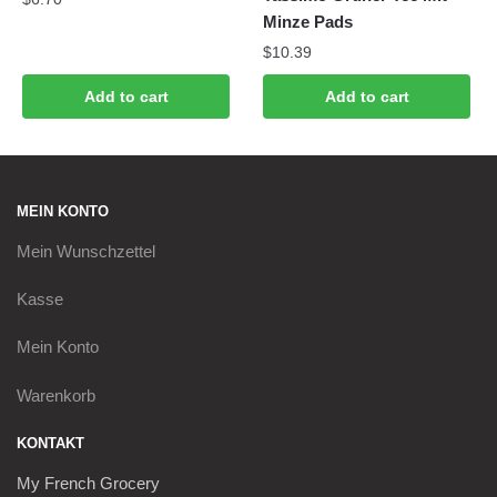
Minze Pads
$
10.39
Add to cart
Add to cart
MEIN KONTO
Mein
Wunschzettel
Kasse
Mein Konto
Warenkorb
KONTAKT
My French Grocery