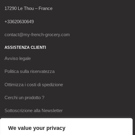
17290 Le Thou – France
+33620630649
contact@my-french-grocery.com
ASSISTENZA CLIENTI
Avviso legale
Politica sulla riservatezza
Ottimizza i costi di spedizione
Cerchi un prodotto ?
Sottoscrizione alla Newsletter
I NOSTRI IMPEGNI
We value your privacy
Pagamento sicuro