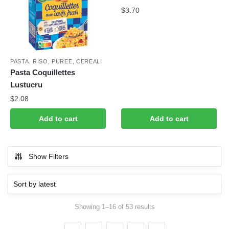
$
3.70
PASTA, RISO, PUREE, CEREALI
Pasta Coquillettes
Lustucru
$
2.08
Add to cart
Add to cart
Show Filters
Showing 1–16 of 53 results
Sorted by latest