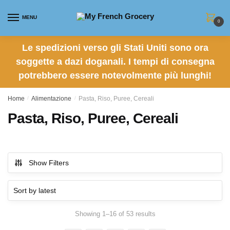
Skip to navigation
Skip to content
MENU
0
Le spedizioni verso gli Stati Uniti sono ora
soggette a dazi doganali. I tempi di consegna
potrebbero essere notevolmente più lunghi!
Home
/
Alimentazione
/
Pasta, Riso, Puree, Cereali
Pasta, Riso, Puree, Cereali
Show Filters
Showing 1–16 of 53 results
Sorted by latest