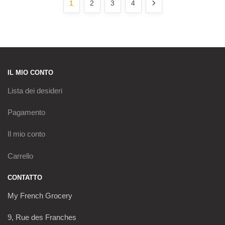
1
2
3
4
IL MIO CONTO
Lista dei desideri
Pagamento
Il mio conto
Carrello
CONTATTO
My French Grocery
9, Rue des Franches