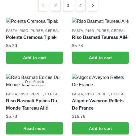
1
2
3
4
PASTA, RISO, PUREE, CEREALI
PASTA, RISO, PUREE, CEREALI
Polenta Cremosa Tipiak
Riso Basmati Taureau Ailé
$
5.20
$
5.78
Add to cart
Add to cart
Out of stock
PASTA, RISO, PUREE, CEREALI
PASTA, RISO, PUREE, CEREALI
Riso Basmati Epices Du
Aligot d’Aveyron Reflets
Monde Taureau Ailé
De France
$
5.78
$
16.76
Read more
Add to cart