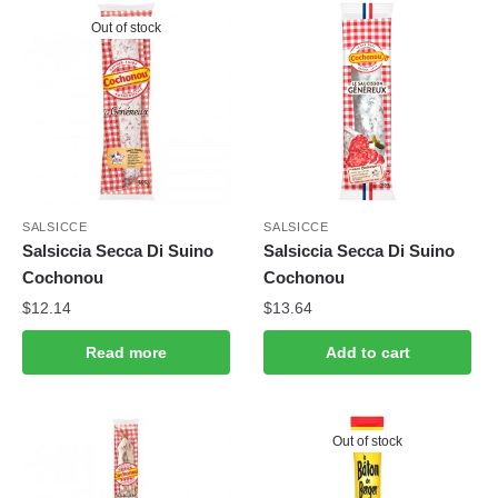
latest
Out of stock
SALSICCE
SALSICCE
Salsiccia Secca Di Suino
Salsiccia Secca Di Suino
Cochonou
Cochonou
$
12.14
$
13.64
Read more
Add to cart
Out of stock