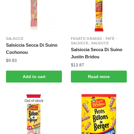
SALSICCE
FEGATO GRASSO - PATÉ -
,
SALSICCE
SALSICCE
Salsiccia Secca Di Suino
Salsiccia Secca Di Suino
Cochonou
Justin Bridou
$
9.83
$
13.87
Add to cart
Read more
Out of stock