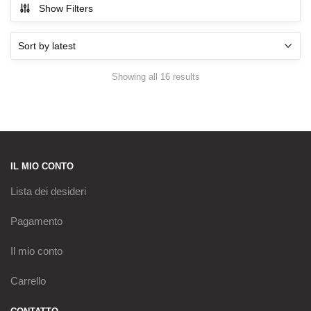
Show Filters
Sorted
Showing all 16 results
by
latest
IL MIO CONTO
Lista dei desideri
Pagamento
Il mio conto
Carrello