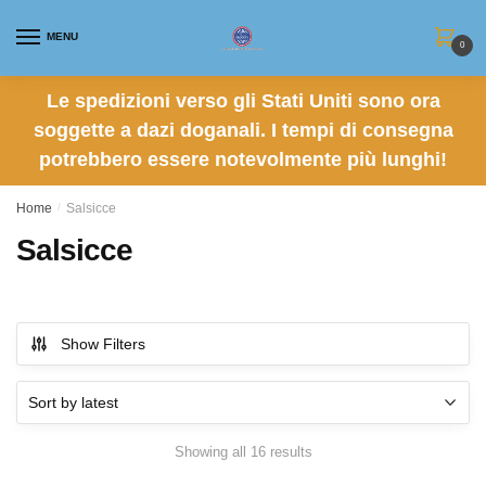
Skip
Skip
to
to
MENU
0
navigation
content
Le spedizioni verso gli Stati Uniti sono ora
soggette a dazi doganali. I tempi di consegna
potrebbero essere notevolmente più lunghi!
Home
/
Salsicce
Salsicce
Show Filters
Sorted
Showing all 16 results
by