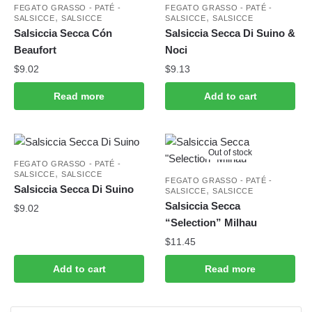
FEGATO GRASSO - PATÉ -
FEGATO GRASSO - PATÉ -
,
,
SALSICCE
SALSICCE
SALSICCE
SALSICCE
Salsiccia Secca Cón
Salsiccia Secca Di Suino &
Beaufort
Noci
$
9.02
$
9.13
Read more
Add to cart
Out of stock
FEGATO GRASSO - PATÉ -
,
SALSICCE
SALSICCE
FEGATO GRASSO - PATÉ -
Salsiccia Secca Di Suino
,
SALSICCE
SALSICCE
Salsiccia Secca
$
9.02
“Selection” Milhau
$
11.45
Add to cart
Read more