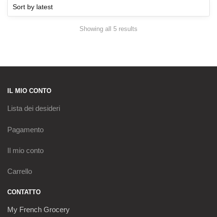
Sorted
Showing all 5 results
by
latest
IL MIO CONTO
Lista dei desideri
Pagamento
Il mio conto
Carrello
CONTATTO
My French Grocery