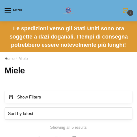
Skip
Skip
to
to
MENU
0
navigation
content
Le spedizioni verso gli Stati Uniti sono ora
soggette a dazi doganali. I tempi di consegna
potrebbero essere notevolmente più lunghi!
Home
/
Miele
Miele
Show Filters
Sorted
Showing all 5 results
by