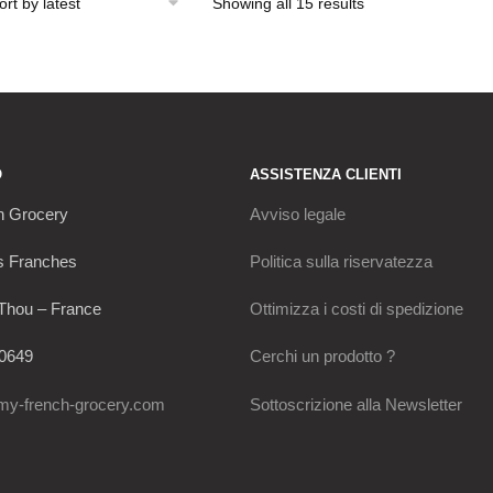
Showing all 15 results
Sorted
by
latest
O
ASSISTENZA CLIENTI
h Grocery
Avviso legale
s Franches
Politica sulla riservatezza
Thou – France
Ottimizza i costi di spedizione
0649
Cerchi un prodotto ?
my-french-grocery.com
Sottoscrizione alla Newsletter