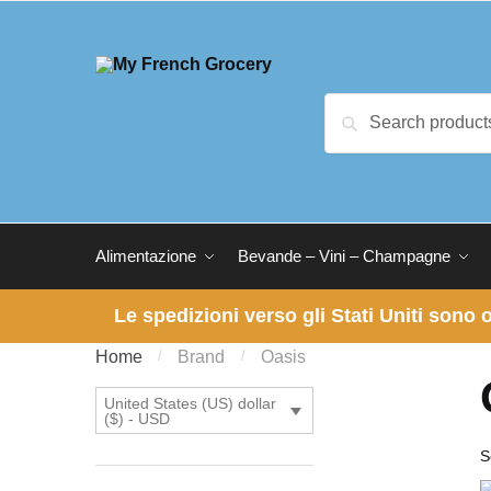
Skip to navigation
Skip to content
Search for:
Search
Alimentazione
Bevande – Vini – Champagne
Le spedizioni verso gli Stati Uniti sono
Home
/
Brand
/
Oasis
United States (US) dollar
($) - USD