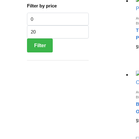
Filter by price
Min price
A
B
Max price
T
P
Filter
$
A
B
B
O
$