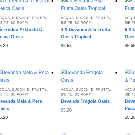
latest
CQUA, SUCCHI DI FRUTTA,
ACQUA, SUCCHI DI FRUTTA,
ACQU
IBITE, SCIROPPI
BIBITE, SCIROPPI
BIBIT
è Freddo Al Gusto Di
4 X Bevanda Alla Frutta
6 X 
esca Oasis
Oasis Tropical
Oasi
5.20
$
8.55
$
8.5
CQUA, SUCCHI DI FRUTTA,
ACQUA, SUCCHI DI FRUTTA,
ACQU
IBITE, SCIROPPI
BIBITE, SCIROPPI
BIBIT
evanda Mela & Pera
Bevanda Fragola Oasis
Beva
asis
Pesc
$
5.20
5.20
$
5.2