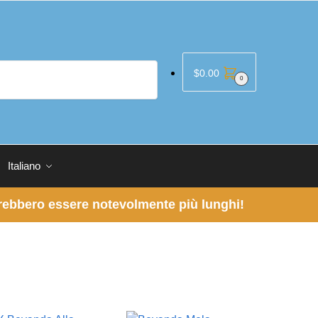
$
0.00
0
Italiano
otrebbero essere notevolmente più lunghi!