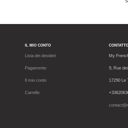
IL MIO CONTO
CONTATT
Lista dei desideri
My Frenc
Pagamento
9, Rue de
Il mio conto
17290 Le 
Carrello
+3362063
contact@