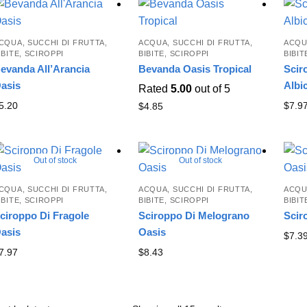
CQUA, SUCCHI DI FRUTTA,
ACQUA, SUCCHI DI FRUTTA,
ACQU
IBITE, SCIROPPI
BIBITE, SCIROPPI
BIBIT
evanda All’Arancia
Bevanda Oasis Tropical
Scir
asis
Albi
Rated
5.00
out of 5
5.20
$
7.9
$
4.85
Out of stock
Out of stock
CQUA, SUCCHI DI FRUTTA,
ACQUA, SUCCHI DI FRUTTA,
ACQU
IBITE, SCIROPPI
BIBITE, SCIROPPI
BIBIT
ciroppo Di Fragole
Sciroppo Di Melograno
Scir
asis
Oasis
$
7.3
7.97
$
8.43