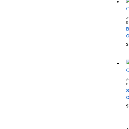
A
B
B
O
$
A
B
S
O
$