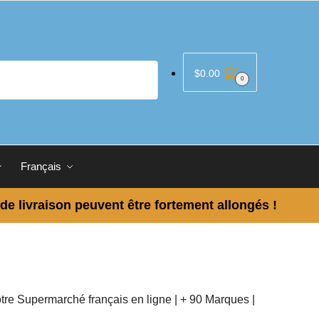
$
0.00
0
Français
 de livraison peuvent être fortement allongés !
tre Supermarché français en ligne | + 90 Marques |