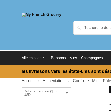
Skip to navigation
Skip to content
Recherche pour :
Recherche
Alimentation
Boissons – Vins – Champagnes
les livraisons vers les états-unis sont dés
Accueil
/
Alimentation
/
Confiture - Miel - Pâte
Dollar américain ($) -
USD
R
+