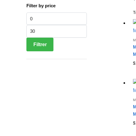
Filter by price
Prix min
Prix max
M
Filtrer
M
M
$
M
M
M
$