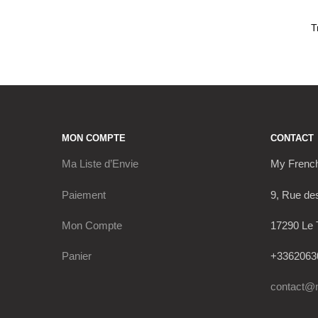
MON COMPTE
CONTACT
Ma Liste d’Envie
My Frenc
Paiement
9, Rue de
Mon Compte
17290 Le 
Panier
+3362063
contact@