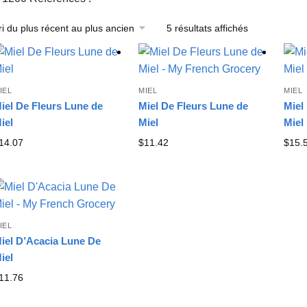
5 résultats affichés
Trié
du
plus
récent
au
IEL
MIEL
MIEL
plus
iel De Fleurs Lune de
Miel De Fleurs Lune de
Miel
ancien
iel
Miel
Miel
14.07
$
11.42
$
15.
IEL
iel D’Acacia Lune De
iel
11.76