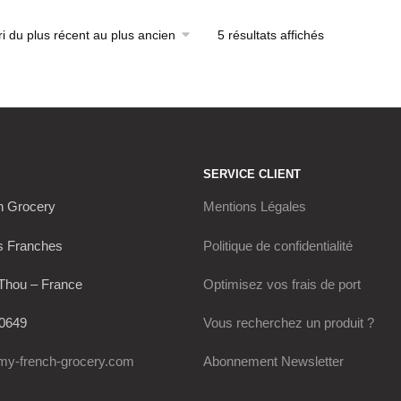
5 résultats affichés
Trié
du
plus
récent
au
plus
ancien
SERVICE CLIENT
h Grocery
Mentions Légales
s Franches
Politique de confidentialité
Thou – France
Optimisez vos frais de port
0649
Vous recherchez un produit ?
my-french-grocery.com
Abonnement Newsletter