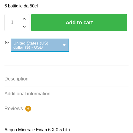
6 bottiglie da 50cl
Acqua
Add to cart
Minerale
Evian 6
X 0.5
United States (US)
Litri
dollar ($) - USD
quantity
Description
Additional information
Reviews
0
Acqua Minerale Evian 6 X 0.5 Litri