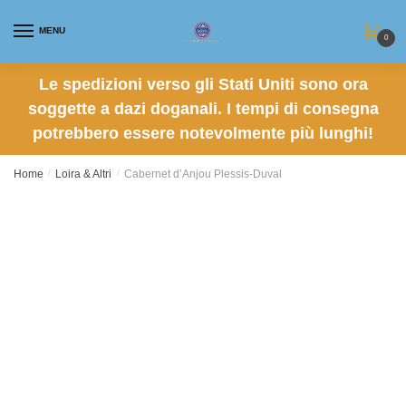
Skip
Skip
to
to
MENU
0
navigation
content
Le spedizioni verso gli Stati Uniti sono ora
soggette a dazi doganali. I tempi di consegna
potrebbero essere notevolmente più lunghi!
Home
/
Loira & Altri
/
Cabernet d’Anjou Plessis-Duval