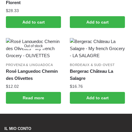
Florent
$
28.33
Add to cart
Add to cart
Out of stock
PROVENZA & LINGUADOCA
BORDEAUX & SUD-OVEST
Rosé Languedoc Chemin
Bergerac Château La
des Olivettes
Salagre
$
12.02
$
16.76
Read more
Add to cart
IL MIO CONTO