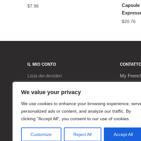
Capsule 
$
7.96
Expresso
$
20.76
IL MIO CONTO
CONTATT
Lista dei desideri
My Frenc
Pagamento
9, Rue de
We value your privacy
Il mio conto
17290 Le 
We use cookies to enhance your browsing experience, serv
personalized ads or content, and analyze our traffic. By
Carrello
+3362063
clicking "Accept All", you consent to our use of cookies.
contact@
Customize
Reject All
Accept All