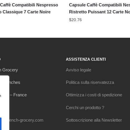
Caffè Compatibili Nespresso
Capsule Caffè Compatibili Ne
 Classique 7 Carte Noire
Ristretto Puissant 12 Carte No
$
20.76
O
ASSISTENZA CLIENTI
h Grocery
Avviso legale
s Franches
Politica sulla riservatezza
Thou – France
Ottimizza i costi di spedizione
e
0649
Cerchi un prodotto ?
my-french-grocery.com
Sottoscrizione alla Newsletter