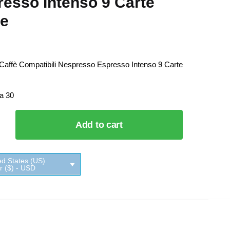
esso Intenso 9 Carte
re
Caffè Compatibili Nespresso Espresso Intenso 9 Carte
da 30
Add to cart
ili
so
ed States (US)
o
ar ($) - USD
9