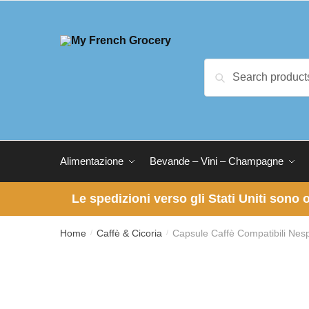
Skip to navigation
Skip to content
Search for:
Search
Alimentazione
Bevande – Vini – Champagne
Le spedizioni verso gli Stati Uniti sono
Home
Caffè & Cicoria
Capsule Caffè Compatibili Nes
/
/