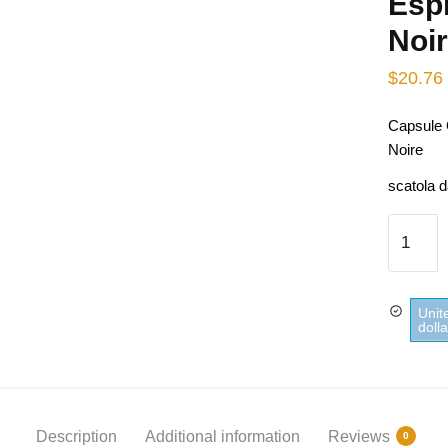
Espr
Noi
$
20.76
Capsule 
Noire
scatola 
Capsule
Caffè
Compatib
Nespres
Unit
Espress
doll
Intenso 
Carte
Noire
quantity
Description
Additional information
Reviews
0