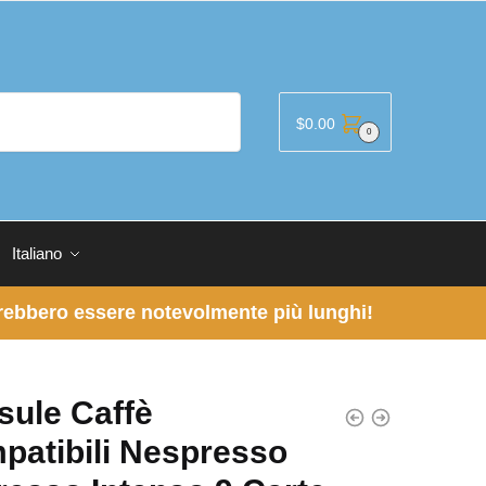
$
0.00
0
Italiano
otrebbero essere notevolmente più lunghi!
sule Caffè
patibili Nespresso