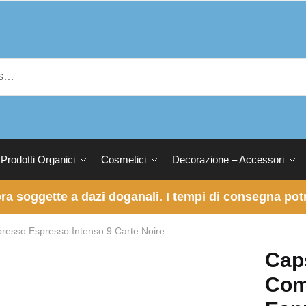
Prodotti Organici
Cosmetici
Decorazione – Accessori
 ora soggette a dazi doganali. I tempi di consegna p
presso Espresso Intenso 9 Carte Noire
Cap
Com