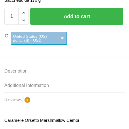
Sacchetto da 170 g
Caramelle
Add to cart
Orsetto
Marshmallow
Cémoi
United States (US)
quantity
dollar ($) - USD
Description
Additional information
Reviews
0
Caramelle Orsetto Marshmallow Cémoi