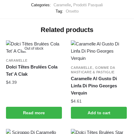
Categories:
Caramelle
,
Prodotti Pasquali
Tag:
Orsetto
Related products
Out of stock
CARAMELLE
Dolci Têtes Brulées Cola
,
CARAMELLE
GOMME DA
MASTICARE & PASTIGLIE
Tet’ A Clak
Caramelle Al Gusto Di
$
4.39
Linfa Di Pino Georges
Verquin
$
4.61
Read more
Add to cart