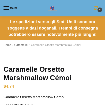
Skip
Skip
to
to
MENU
0
navigation
content
Le spedizioni verso gli Stati Uniti sono ora
soggette a dazi doganali. I tempi di consegna
potrebbero essere notevolmente più lunghi!
Home
/
Caramelle
/
Caramelle Orsetto Marshmallow Cémoi
Caramelle Orsetto
Marshmallow Cémoi
$
4.74
Caramelle Orsetto Marshmallow Cémoi