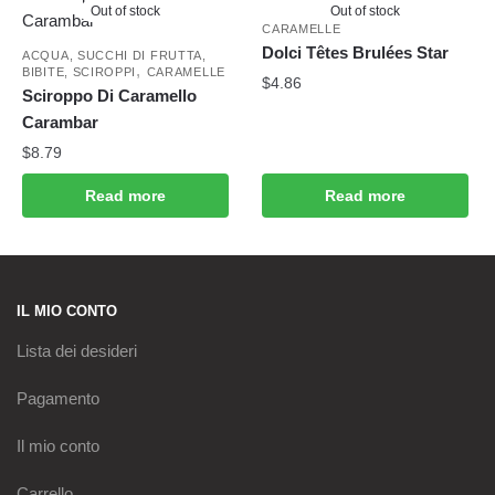
Out of stock
Out of stock
CARAMELLE
Dolci Têtes Brulées Star
ACQUA, SUCCHI DI FRUTTA,
,
BIBITE, SCIROPPI
CARAMELLE
$
4.86
Sciroppo Di Caramello
Carambar
$
8.79
Read more
Read more
IL MIO CONTO
Lista dei desideri
Pagamento
Il mio conto
Carrello