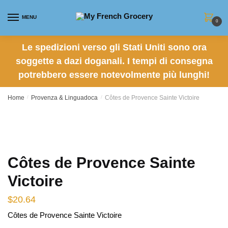
Skip
Skip
to
to
MENU
0
navigation
content
Le spedizioni verso gli Stati Uniti sono ora
soggette a dazi doganali. I tempi di consegna
potrebbero essere notevolmente più lunghi!
Home
/
Provenza & Linguadoca
/
Côtes de Provence Sainte Victoire
Côtes de Provence Sainte
Victoire
$
20.64
Côtes de Provence Sainte Victoire