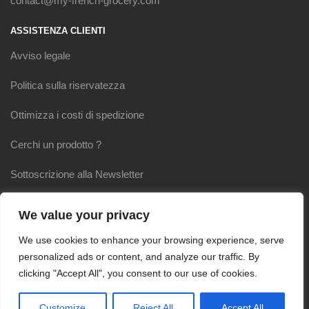
contact@my-french-grocery.com
ASSISTENZA CLIENTI
Avviso legale
Politica sulla riservatezza
Ottimizza i costi di spedizione
Cerchi un prodotto ?
Sottoscrizione alla Newsletter
I NOSTRI IMPEGNI
We value your privacy
Pagamento sicuro
We use cookies to enhance your browsing experience, serve
personalized ads or content, and analyze our traffic. By
Spedizione rapida
clicking "Accept All", you consent to our use of cookies.
100% Soddisfatto o rimborsato
Customize
Reject All
Accept All