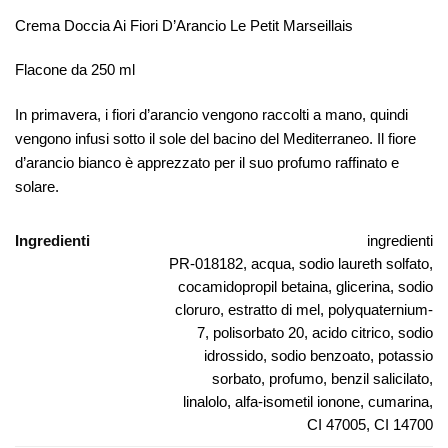
Crema Doccia Ai Fiori D’Arancio Le Petit Marseillais
Flacone da 250 ml
In primavera, i fiori d’arancio vengono raccolti a mano, quindi
vengono infusi sotto il sole del bacino del Mediterraneo. Il fiore
d’arancio bianco è apprezzato per il suo profumo raffinato e
solare.
Ingredienti
ingredienti
PR-018182, acqua, sodio laureth solfato,
cocamidopropil betaina, glicerina, sodio
cloruro, estratto di mel, polyquaternium-
7, polisorbato 20, acido citrico, sodio
idrossido, sodio benzoato, potassio
sorbato, profumo, benzil salicilato,
linalolo, alfa-isometil ionone, cumarina,
CI 47005, CI 14700