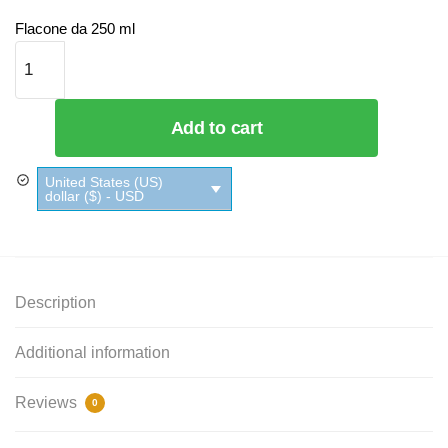
Flacone da 250 ml
Crema
Doccia
Ai
Fiori
Add to cart
D'Arancio
Le
United States (US)
Petit
dollar ($) - USD
Marseillais
quantity
Description
Additional information
Reviews
0