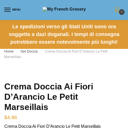
Skip
Skip
to
to
MENU
0
navigation
content
Le spedizioni verso gli Stati Uniti sono ora
soggette a dazi doganali. I tempi di consegna
potrebbero essere notevolmente più lunghi!
Home
/
Gel Doccia
/
Crema Doccia Ai Fiori D’Arancio Le Petit
Marseillais
Crema Doccia Ai Fiori
D’Arancio Le Petit
Marseillais
$
4.86
Crema Doccia Ai Fiori D’Arancio Le Petit Marseillais