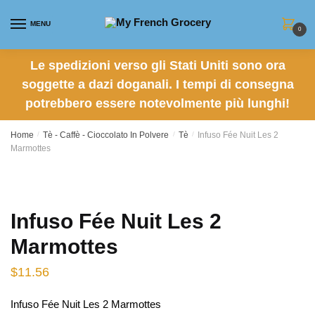
Skip to navigation
Skip to content
MENU
0
Le spedizioni verso gli Stati Uniti sono ora
soggette a dazi doganali. I tempi di consegna
potrebbero essere notevolmente più lunghi!
Home
/
Tè - Caffè - Cioccolato In Polvere
/
Tè
/
Infuso Fée Nuit Les 2
Marmottes
Infuso Fée Nuit Les 2
Marmottes
$
11.56
Infuso Fée Nuit Les 2 Marmottes