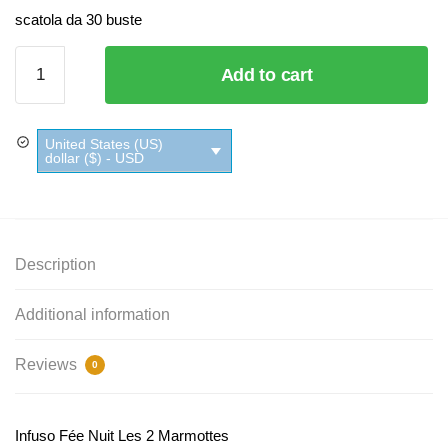
scatola da 30 buste
Infuso Fée
Add to cart
Nuit Les 2
Marmottes
quantity
United States (US)
dollar ($) - USD
Description
Additional information
Reviews
0
Infuso Fée Nuit Les 2 Marmottes