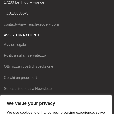
17290 Le Thou – France
+33620630649
contact@my-french-grocery.com
ASSISTENZA CLIENTI
Avviso legale
Politica sulla riservatezza
Ottimizza i costi di spedizione
Cerchi un prodotto ?
Sottoscrizione alla Newsletter
I NOSTRI IMPEGNI
We value your privacy
Pagamento sicuro
We use cookies to enhance your browsing experience, serve