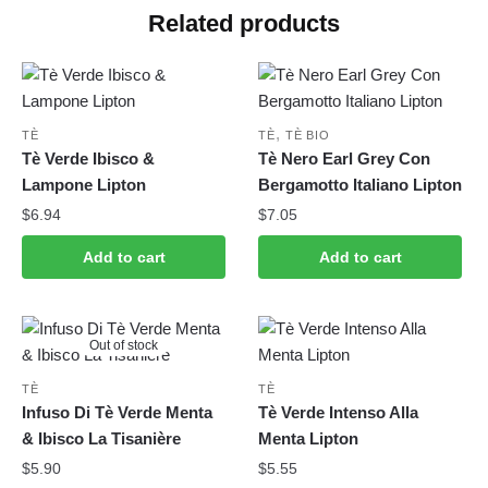
Related products
,
TÈ
TÈ
TÈ BIO
Tè Verde Ibisco &
Tè Nero Earl Grey Con
Lampone Lipton
Bergamotto Italiano Lipton
$
6.94
$
7.05
Add to cart
Add to cart
Out of stock
TÈ
TÈ
Infuso Di Tè Verde Menta
Tè Verde Intenso Alla
& Ibisco La Tisanière
Menta Lipton
$
5.90
$
5.55