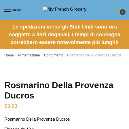
Skip to navigation
Skip to content
MENU
0
Le spedizioni verso gli Stati Uniti sono ora
soggette a dazi doganali. I tempi di consegna
potrebbero essere notevolmente più lunghi!
Home
/
Alimentazione
/
Condimento
/
Rosmarino Della Provenza Ducros
Rosmarino Della Provenza
Ducros
$
3.93
Rosmarino Della Provenza Ducros