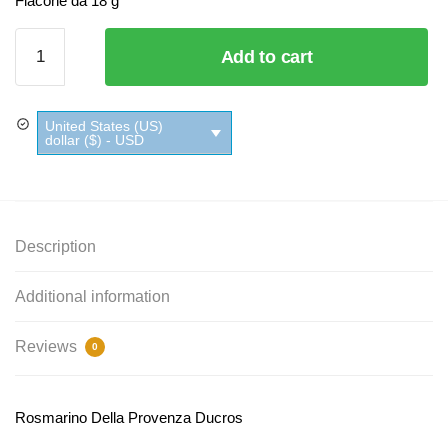
Flacone da 18 g
Rosmarino
Add to cart
Della
Provenza
Ducros
United States (US)
quantity
dollar ($) - USD
Description
Additional information
Reviews
0
Rosmarino Della Provenza Ducros