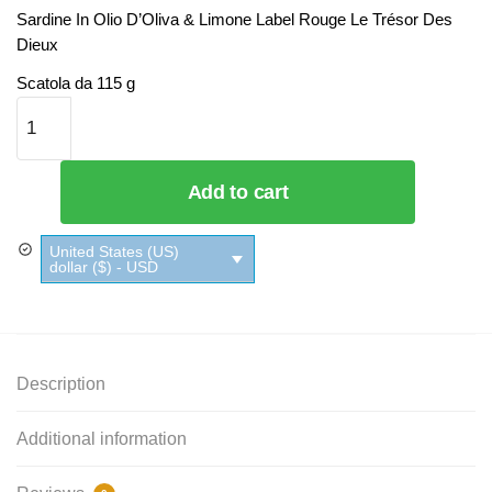
Sardine In Olio D’Oliva & Limone Label Rouge Le Trésor Des
Dieux
Scatola da 115 g
Sardine In Olio D'Oliva & Limone Label Rouge Le Trésor Des
Dieux quantity
Add to cart
United States (US)
dollar ($) - USD
Description
Additional information