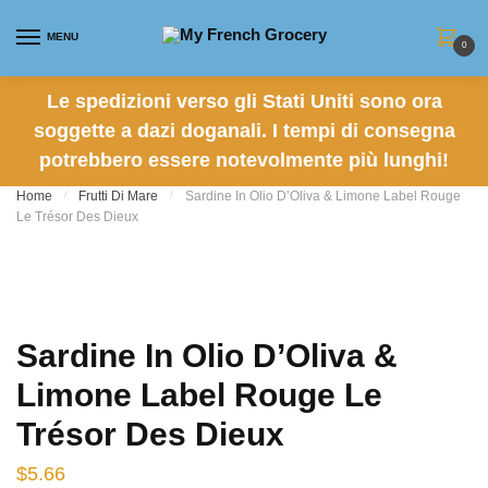
Skip to navigation
Skip to content
MENU
0
Le spedizioni verso gli Stati Uniti sono ora
soggette a dazi doganali. I tempi di consegna
potrebbero essere notevolmente più lunghi!
Home
/
Frutti Di Mare
/
Sardine In Olio D’Oliva & Limone Label Rouge
Le Trésor Des Dieux
Sardine In Olio D’Oliva &
Limone Label Rouge Le
Trésor Des Dieux
$
5.66