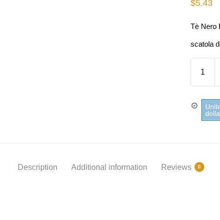
$
5.43
Tè Nero 
scatola d
Tè
Nero
Earl
Grey
Unit
Twining
doll
quantity
Description
Additional information
Reviews
0