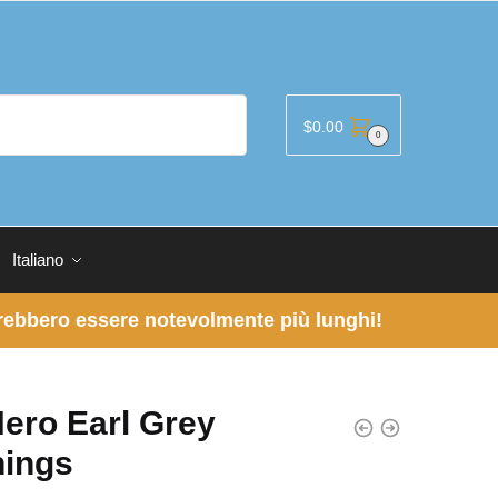
$
0.00
0
Italiano
otrebbero essere notevolmente più lunghi!
ero Earl Grey
nings