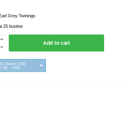
Earl Grey Twinings
a 25 bustine
Add to cart
ed States (US)
s
ar ($) - USD