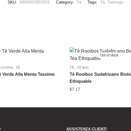
SKU:
5055953902531
Category:
Tè
Tags:
Tè
,
Twinings
Out of stock
,
,
CICORIA
TÈ
TÈ
TÈ BIO
è Verde Alla Menta Tassimo
Tè Rooibos Sudafricano Biolo
Ethiquable
$
7.17
O
ASSISTENZA CLIENTI