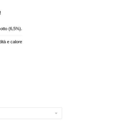
!
otto (6,5%).
ità e calore