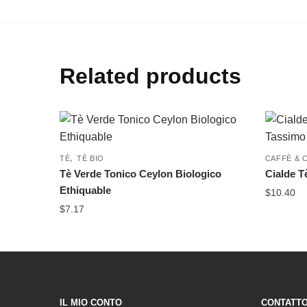
Related products
,
TÈ
TÈ BIO
CAFFÈ & 
Tè Verde Tonico Ceylon Biologico
Cialde T
Ethiquable
$
10.40
$
7.17
IL MIO CONTO
CONTATT