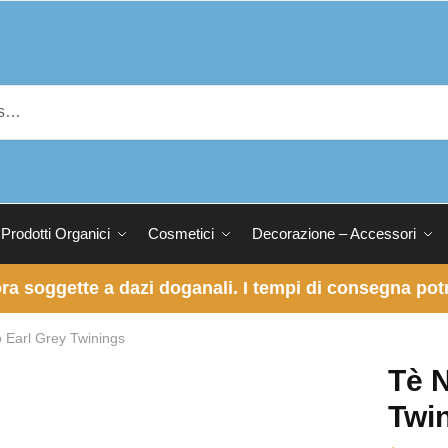
Prodotti Organici
Cosmetici
Decorazione – Accessori
 ora soggette a dazi doganali. I tempi di consegna p
 Earl Grey Twinings
Tè N
Twi