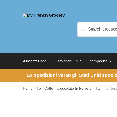
Skip
Skip
to
to
navigation
content
Search
Search
for:
Alimentazione
Bevande – Vini – Champagne
Le spedizioni verso gli Stati Uniti sono
Home
Tè - Caffè - Cioccolato In Polvere
Tè
Tè Nero
/
/
/