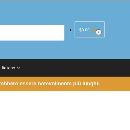
$
0.00
0
Italiano
otrebbero essere notevolmente più lunghi!