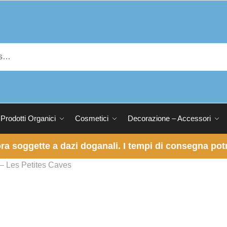
Prodotti Organici
Cosmetici
Decorazione – Accessori
 ora soggette a dazi doganali. I tempi di consegna p
– Les Petites Caves