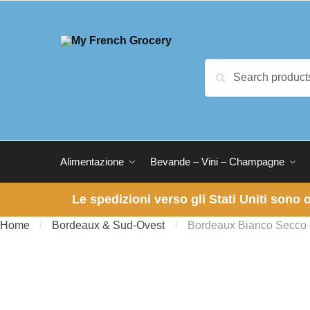
Skip to navigation
Skip to content
Search for:
Search
Alimentazione
Bevande – Vini – Champagne
Le spedizioni verso gli Stati Uniti sono
Home
/
Bordeaux & Sud-Ovest
/
Bordeaux Bianco Secco 