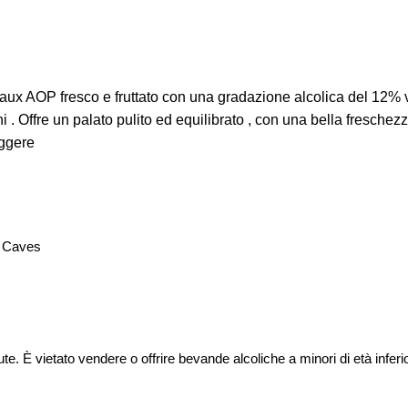
x AOP fresco e fruttato con una gradazione alcolica del 12% vo
hi . Offre un palato pulito ed equilibrato , con una bella freschez
eggere
s Caves
lute. È vietato vendere o offrire bevande alcoliche a minori di età infe