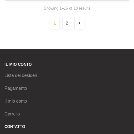
Sorted
Showing 1–16 of 18 results
by
latest
1
2
IL MIO CONTO
Lista dei desideri
Pagamento
Il mio conto
Carrello
CONTATTO