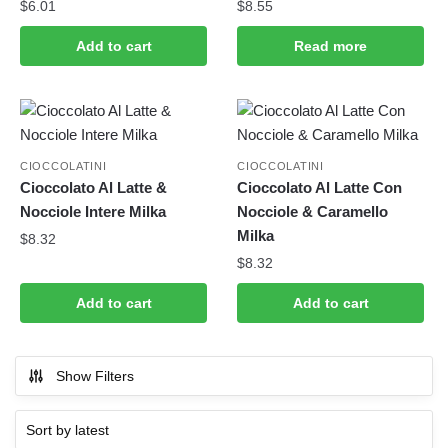
$
6.01
$
8.55
Add to cart
Read more
CIOCCOLATINI
CIOCCOLATINI
Cioccolato Al Latte &
Cioccolato Al Latte Con
Nocciole Intere Milka
Nocciole & Caramello
Milka
$
8.32
$
8.32
Add to cart
Add to cart
Show Filters