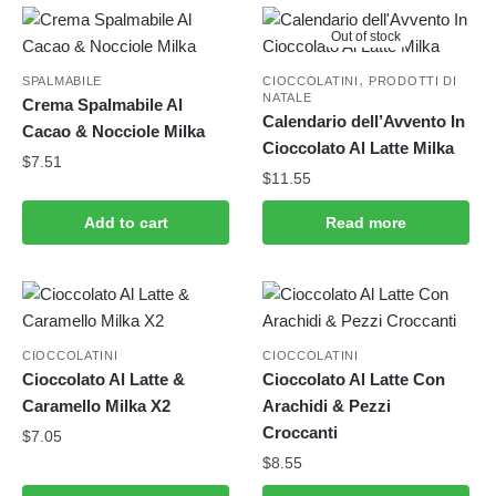
Out of stock
,
SPALMABILE
CIOCCOLATINI
PRODOTTI DI
NATALE
Crema Spalmabile Al
Calendario dell’Avvento In
Cacao & Nocciole Milka
Cioccolato Al Latte Milka
$
7.51
$
11.55
Add to cart
Read more
CIOCCOLATINI
CIOCCOLATINI
Cioccolato Al Latte &
Cioccolato Al Latte Con
Caramello Milka X2
Arachidi & Pezzi
Croccanti
$
7.05
$
8.55