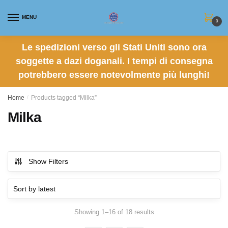
Skip
Skip
to
to
MENU
0
navigation
content
Le spedizioni verso gli Stati Uniti sono ora
soggette a dazi doganali. I tempi di consegna
potrebbero essere notevolmente più lunghi!
Home
/
Products tagged “Milka”
Milka
Show Filters
Sorted
Showing 1–16 of 18 results
by