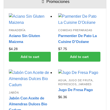
Promociones
PANADERÍA
COMIDAS PREPARADAS
Aciano Sin Gluten
Parmentier De Pato La
Maizena
Cuisine D’Océane
$
4.28
$
7.75
Add to cart
Add to cart
AGUA, JUGO DE FRUTA,
REFRESCOS, JARABES
Jugo De Fresa Pago
JABÓN
$
6.36
Jabón Con Aceite de
Almendras Dulces Bio
Cadum