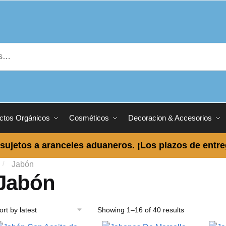
ctos Orgánicos
Cosméticos
Decoracion & Accesorios
sujetos a aranceles aduaneros. ¡Los plazos de entr
/
Jabón
Jabón
Showing 1–16 of 40 results
Sorted
by