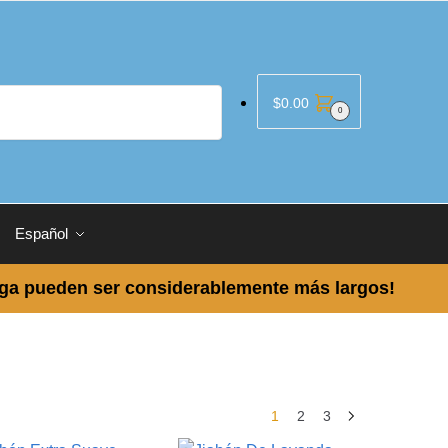
$
0.00
0
Español
ega pueden ser considerablemente más largos!
1
2
3