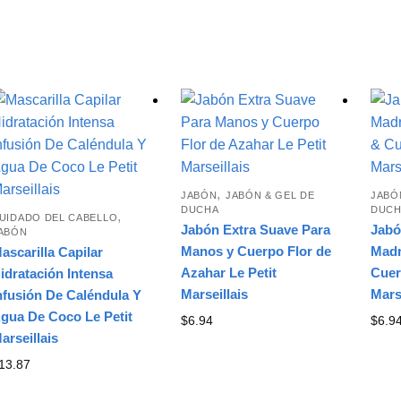
,
JABÓN
JABÓN & GEL DE
JABÓ
DUCHA
DUCH
,
UIDADO DEL CABELLO
Jabón Extra Suave Para
Jabó
ABÓN
Manos y Cuerpo Flor de
Madr
ascarilla Capilar
Azahar Le Petit
Cuer
idratación Intensa
Marseillais
Mars
nfusión De Caléndula Y
gua De Coco Le Petit
$
6.94
$
6.9
arseillais
13.87