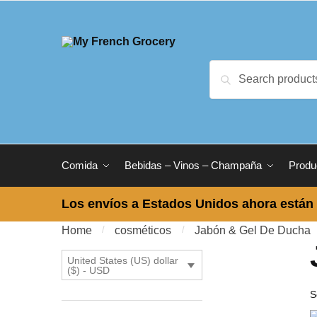
Skip to navigation
Skip to content
Search for:
Search
Comida
Bebidas – Vinos – Champaña
Produ
Los envíos a Estados Unidos ahora están 
Home
/
cosméticos
/
Jabón & Gel De Ducha
United States (US) dollar
($) - USD