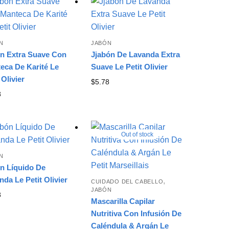
N
JABÓN
n Extra Suave Con
Jjabón De Lavanda Extra
eca De Karité Le
Suave Le Petit Olivier
 Olivier
$
5.78
8
Out of stock
N
n Líquido De
nda Le Petit Olivier
,
CUIDADO DEL CABELLO
JABÓN
8
Mascarilla Capilar
Nutritiva Con Infusión De
Caléndula & Argán Le