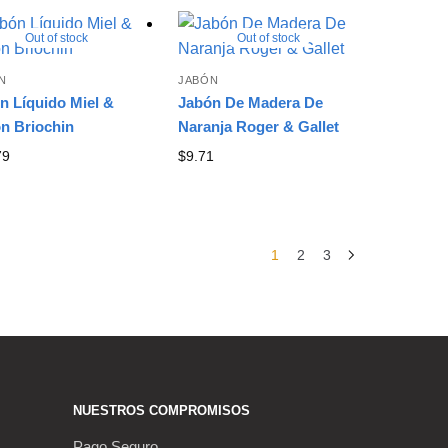
Out of stock
Out of stock
N
JABÓN
n Líquido Miel &
Jabón De Madera De
n Briochin
Naranja Roger & Gallet
79
$
9.71
1
2
3
NUESTROS COMPROMISOS
Pago Seguro