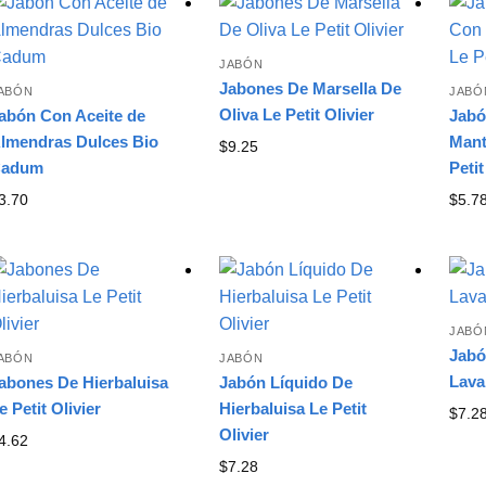
latest
JABÓN
Jabones De Marsella De
ABÓN
JABÓ
Oliva Le Petit Olivier
abón Con Aceite de
Jabó
lmendras Dulces Bio
Mant
$
9.25
adum
Petit
3.70
$
5.7
JABÓ
Jabó
ABÓN
JABÓN
Lava
abones De Hierbaluisa
Jabón Líquido De
e Petit Olivier
Hierbaluisa Le Petit
$
7.2
Olivier
4.62
$
7.28