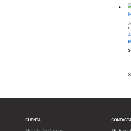
J
D
J
M
$
CUENTA
CONTACT
Mi Lista De Deseos
My Frenc