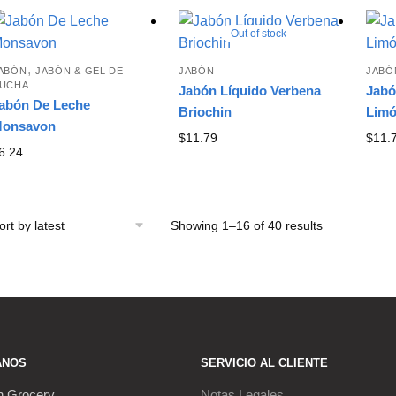
Out of stock
,
ABÓN
JABÓN & GEL DE
JABÓN
JABÓ
UCHA
Jabón Líquido Verbena
Jabó
abón De Leche
Briochin
Limó
onsavon
$
11.79
$
11.
6.24
Showing 1–16 of 40 results
Sorted
by
latest
ANOS
SERVICIO AL CLIENTE
h Grocery
Notas Legales