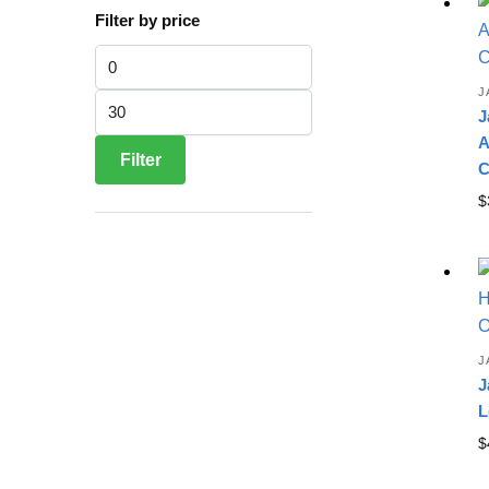
Filter by price
Min price
J
Max price
J
A
Filter
C
$
J
J
L
$