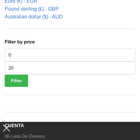
Euro (€) - EUR
Pound sterling (£) - GBP
Australian dollar ($) - AUD
Filter by price
Min price
Max price
Filter
CUENTA
Mi Lista De Deseos