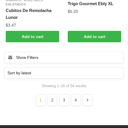
GRANOS
VEGETALES
Trigo Gourmet Ebly XL
ENLATADOS
Cubitos De Remolacha
$
5.20
Lunor
$
3.47
Add to cart
Add to cart
Show Filters
Sorted
Showing 1–16 of 54 results
by
latest
1
2
3
4