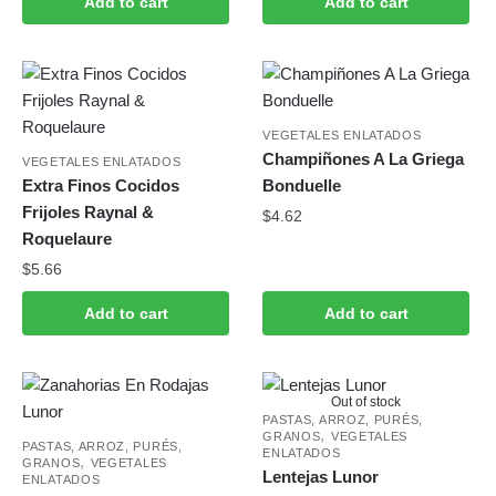
Add to cart
Add to cart
VEGETALES ENLATADOS
Champiñones A La Griega
VEGETALES ENLATADOS
Extra Finos Cocidos
Bonduelle
Frijoles Raynal &
$
4.62
Roquelaure
$
5.66
Add to cart
Add to cart
Out of stock
PASTAS, ARROZ, PURÉS,
,
GRANOS
VEGETALES
PASTAS, ARROZ, PURÉS,
ENLATADOS
,
GRANOS
VEGETALES
Lentejas Lunor
ENLATADOS