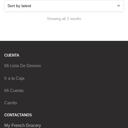
Sorted
Showing all 2 results
by
latest
CUENTA
Mi Lista De Deseos
Ir a la Caja
Mi Cuenta
Carrito
CONTACTANOS
My French Grocery