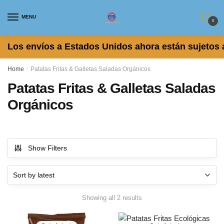
Skip
Skip
to
to
MENU
0
navigation
content
Los envíos a Estados Unidos ahora están sujetos 
Home
/
Patatas Fritas & Galletas Saladas Orgánicos
Patatas Fritas & Galletas Saladas
Orgánicos
Show Filters
Sorted
Showing all 2 results
by
latest