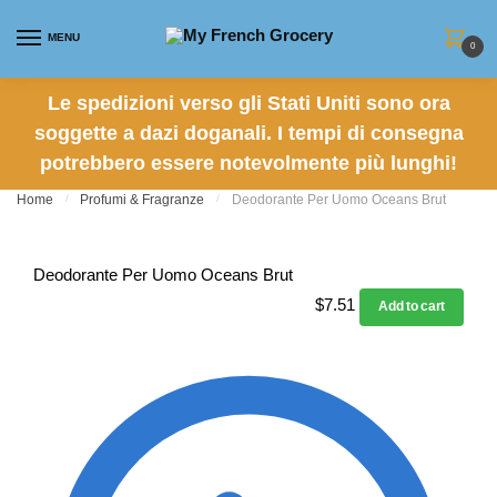
Skip to navigation
Skip to content
MENU
0
Le spedizioni verso gli Stati Uniti sono ora
soggette a dazi doganali. I tempi di consegna
potrebbero essere notevolmente più lunghi!
Home
/
Profumi & Fragranze
/
Deodorante Per Uomo Oceans Brut
Deodorante Per Uomo Oceans Brut
$
7.51
Add to cart