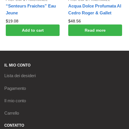
“Senteurs Fraiches” Eau
Acqua Dolce Profumata Al
Jeune
Cedro Roger & Gallet
$
19.08
$
48.56
Add to cart
Read more
IL MIO CONTO
Lista dei desideri
Pagamento
Il mio conto
Carrello
CONTATTO