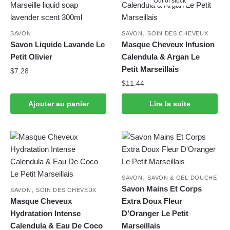
Out of stock
,
SAVON
SAVON
SOIN DES CHEVEUX
Savon Liquide Lavande Le
Masque Cheveux Infusion
Petit Olivier
Calendula & Argan Le
Petit Marseillais
$
7.28
$
11.44
Ajouter au panier
Lire la suite
,
SAVON
SAVON & GEL DOUCHE
Savon Mains Et Corps
,
SAVON
SOIN DES CHEVEUX
Masque Cheveux
Extra Doux Fleur
Hydratation Intense
D’Oranger Le Petit
Calendula & Eau De Coco
Marseillais