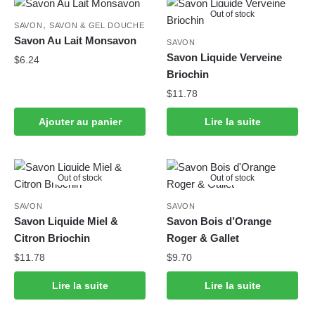
Out of stock
,
SAVON
SAVON & GEL DOUCHE
Savon Au Lait Monsavon
SAVON
Savon Liquide Verveine
$
6.24
Briochin
$
11.78
Ajouter au panier
Lire la suite
Out of stock
Out of stock
SAVON
SAVON
Savon Liquide Miel &
Savon Bois d’Orange
Citron Briochin
Roger & Gallet
$
11.78
$
9.70
Lire la suite
Lire la suite