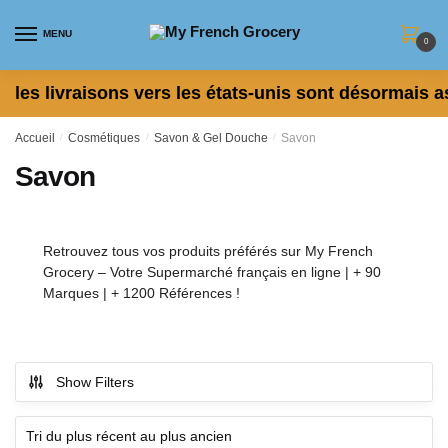
Skip
Skip
to
to
MENU
0
navigation
content
les livraisons vers les états-unis sont désormais a
Accueil
/
Cosmétiques
/
Savon & Gel Douche
/
Savon
Savon
Retrouvez tous vos produits préférés sur My French
Grocery – Votre Supermarché français en ligne | + 90
Marques | + 1200 Références !
Show Filters