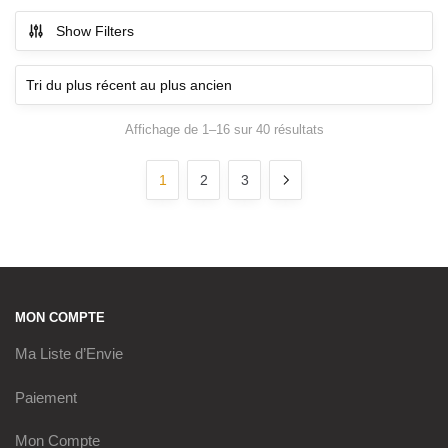
Show Filters
Trié
Affichage de 1–16 sur 40 résultats
du
plus
1
2
3
récent
au
plus
ancien
MON COMPTE
Ma Liste d’Envie
Paiement
Mon Compte