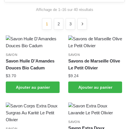
Trié
Affichage de 1–16 sur 40 résultats
du
plus
1
2
3
récent
au
plus
ancien
SAVON
SAVON
Savon Huile D’Amandes
Savons de Marseille Olive
Douces Bio Cadum
Le Petit Olivier
$
3.70
$
9.24
Ajouter au panier
Ajouter au panier
SAVON
Savon Extra Doux
SAVON