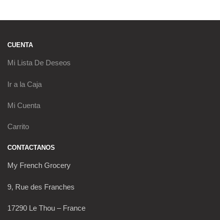
CUENTA
Mi Lista De Deseos
Ir a la Caja
Mi Cuenta
Carrito
CONTACTANOS
My French Grocery
9, Rue des Franches
17290 Le Thou – France