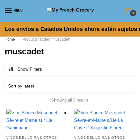
Skip to navigation
Skip to content
MENU
0
Los envíos a Estados Unidos ahora están sujetos 
Home
/
Products tagged “muscadet”
muscadet
Show Filters
Showing all 3 results
Sorted by latest
VINOS DEL LOIRA & OTROS
VINOS DEL LOIRA & OTROS