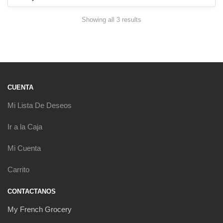
Showing all 3 results
Sorted by latest
CUENTA
Mi Lista De Deseos
Ir a la Caja
Mi Cuenta
Carrito
CONTACTANOS
My French Grocery