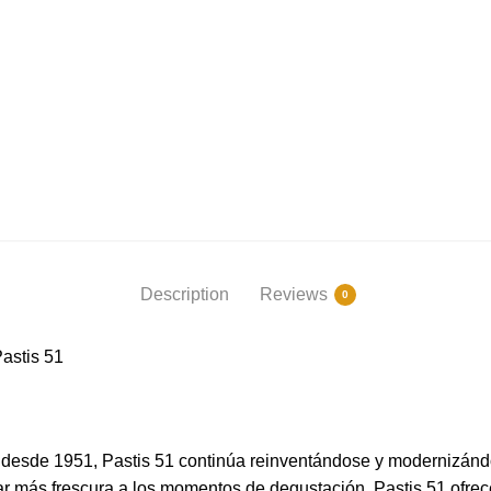
Description
Reviews
0
Pastis 51
e desde 1951, Pastis 51 continúa reinventándose y modernizán
ar más frescura a los momentos de degustación.
Pastis 51 ofrec