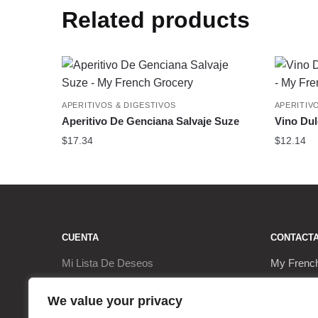
Related products
APERITIVOS & DIGESTIVOS
APERITIV
Aperitivo De Genciana Salvaje Suze
Vino Dul
$
17.34
$
12.14
CUENTA
CONTACT
Mi Lista De Deseos
My Frenc
Ir a la Caja
9, Rue de
We value your privacy