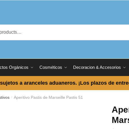
ctos Orgánicos
Cosméticos
Decoracion & Accesorios
sujetos a aranceles aduaneros. ¡Los plazos de entr
stivos
Aperitivo Pastis de Marseille Pastis 51
/
Aper
Mars