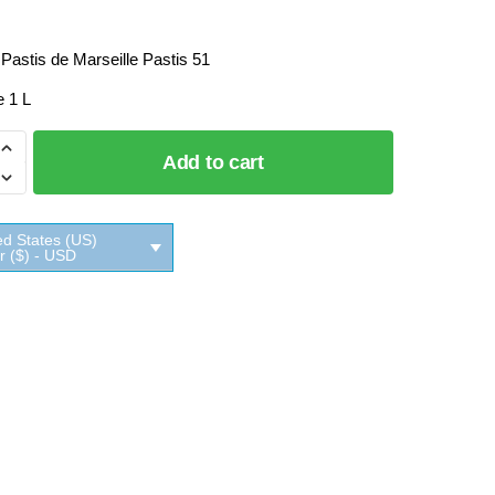
 Pastis de Marseille Pastis 51
e 1 L
o
Add to cart
e
ed States (US)
ar ($) - USD