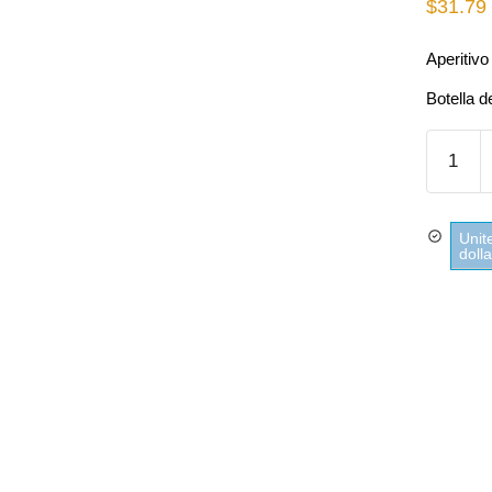
$
31.79
Aperitivo
Botella d
Aperitiv
Pastis
de
Marseill
Unit
Pastis
doll
51
quantity