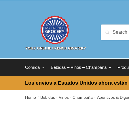
Skip
Skip
to
to
navigation
content
Search
Search
for:
Comida
Bebidas – Vinos – Champaña
Produ
Los envíos a Estados Unidos ahora están 
Home
Bebidas - Vinos - Champaña
Aperitivos & Dige
/
/