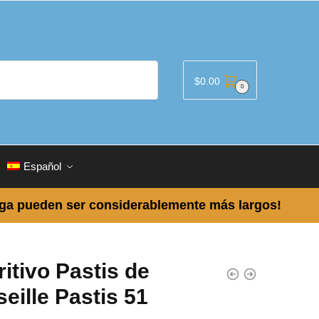
$
0.00
0
Español
ega pueden ser considerablemente más largos!
itivo Pastis de
eille Pastis 51