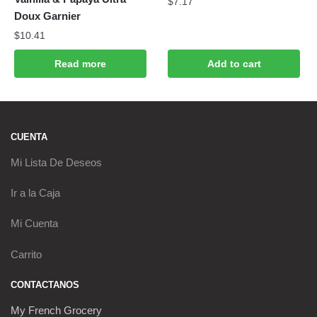
$
7.17
Doux Garnier
$
10.41
Read more
Add to cart
CUENTA
Mi Lista De Deseos
Ir a la Caja
Mi Cuenta
Carrito
CONTACTANOS
My French Grocery