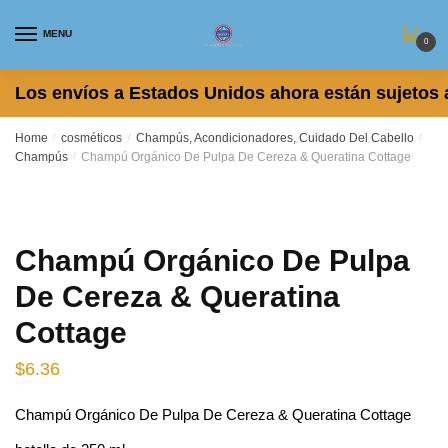
Skip
Skip
to
to
MENU
0
navigation
content
Los envíos a Estados Unidos ahora están sujetos 
Home
/
cosméticos
/
Champús, Acondicionadores, Cuidado Del Cabello
/
Champús
/
Champú Orgánico De Pulpa De Cereza & Queratina Cottage
Champú Orgánico De Pulpa
De Cereza & Queratina
Cottage
$
6.36
Champú Orgánico De Pulpa De Cereza & Queratina Cottage