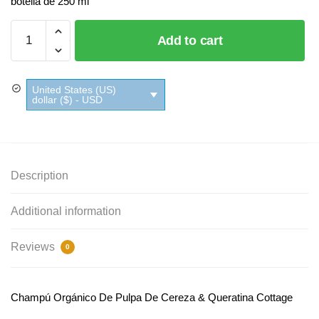
botella de 250 ml
Champú
Add to cart
Orgánico
De
Pulpa
United States (US)
De
dollar ($) - USD
Cereza
&
Queratina
Cottage
Description
quantity
Additional information
Reviews
0
Champú Orgánico De Pulpa De Cereza & Queratina Cottage