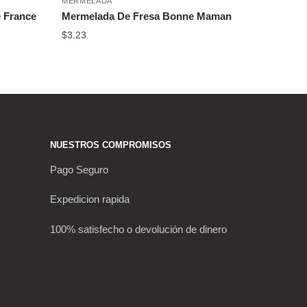
MERMELADA
e France
Mermelada De Fresa Bonne Maman
$
3.23
NUESTROS COMPROMISOS
Pago Seguro
Expedicion rapida
100% satisfecho o devolución de dinero