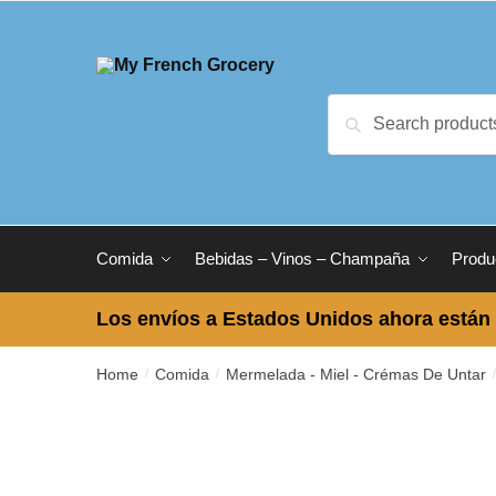
Skip to navigation
Skip to content
Search for:
Search
Comida
Bebidas – Vinos – Champaña
Produ
Los envíos a Estados Unidos ahora están 
Home
Comida
Mermelada - Miel - Crémas De Untar
/
/