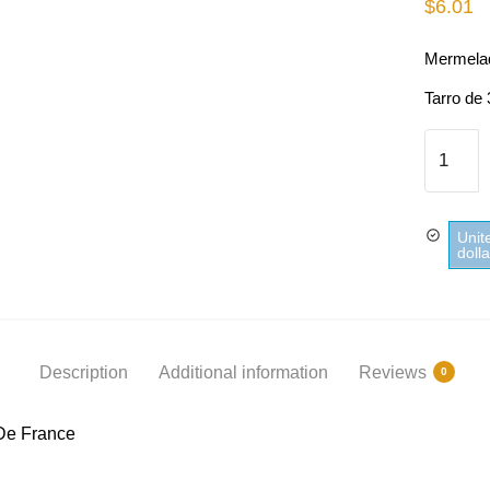
$
6.01
Mermelad
Tarro de
Mermel
De Fres
Reflets 
France
Unit
quantity
doll
Description
Additional information
Reviews
0
De France