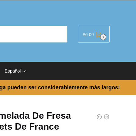
$
0.00
0
Español
ega pueden ser considerablemente más largos!
melada De Fresa
ets De France