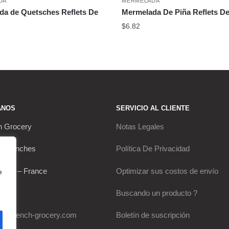
DA
MERMELADA
a de Quetsches Reflets De
Mermelada De Piña Reflets D
$
6.82
ANOS
SERVICIO AL CLIENTE
h Grocery
Notas Legales
s Franches
Política De Privacidad
Thou – France
Optimizar sus costos de envío
e
0649
Buscando un producto ?
my-french-grocery.com
Boletín de suscripción