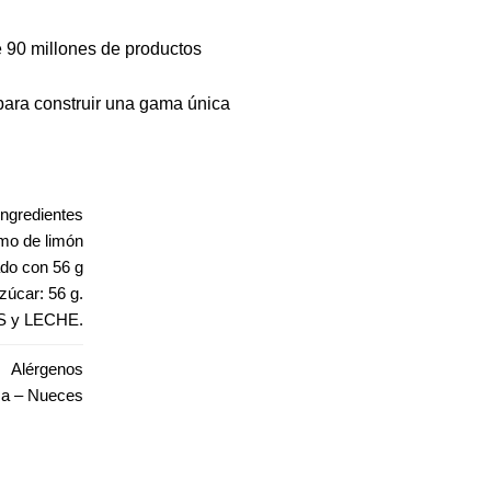
 90 millones de productos
ara construir una gama única
Ingredientes
umo de limón
ado con 56 g
azúcar: 56 g.
S y LECHE.
Alérgenos
sa – Nueces