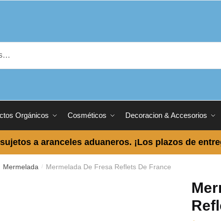
ctos Orgánicos
Cosméticos
Decoracion & Accesorios
sujetos a aranceles aduaneros. ¡Los plazos de entr
Mermelada
Mermelada De Fresa Reflets De France
/
/
Mer
Refl