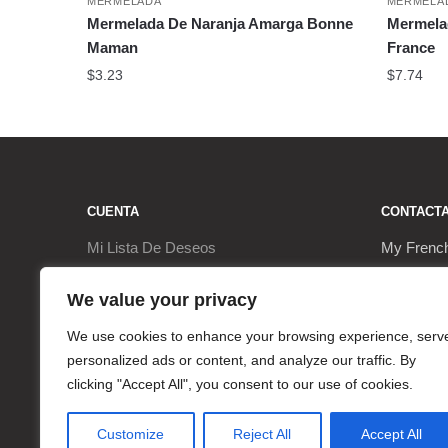
MERMELADA
MERMELA
Mermelada De Naranja Amarga Bonne
Mermelad
Maman
France
$
3.23
$
7.74
CUENTA
CONTACT
Mi Lista De Deseos
My Frenc
Ir a la Caja
9, Rue de
We value your privacy
Mi Cuenta
17290 Le 
We use cookies to enhance your browsing experience, serv
personalized ads or content, and analyze our traffic. By
Carrito
+3362063
clicking "Accept All", you consent to our use of cookies.
contact@
Customize
Reject All
Accept All