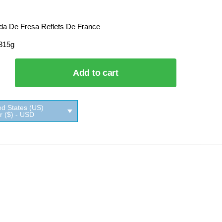
a De Fresa Reflets De France
 315g
ada
Add to cart
a
De
ed States (US)
ar ($) - USD