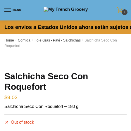
Skip to navigation
Skip to content
MENU
0
Los envíos a Estados Unidos ahora están sujetos 
Home
/
Comida
/
Foie Gras - Paté - Salchichas
/
Salchicha ​​Seco Con
Roquefort
Salchicha ​​Seco Con
Roquefort
$
9.02
Salchicha ​​Seco Con Roquefort – 180 g
Out of stock