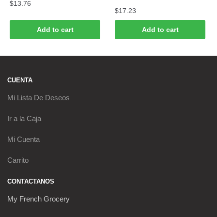
$
13.76
$
17.23
Add to cart
Add to cart
CUENTA
Mi Lista De Deseos
Ir a la Caja
Mi Cuenta
Carrito
CONTACTANOS
My French Grocery