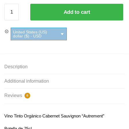
Vino
Add to cart
Tinto
Orgánico
Cabernet
United States (US)
Sauvignon
dollar ($) - USD
"Autrement"
quantity
Description
Additional information
Reviews
0
Vino Tinto Orgánico Cabernet Sauvignon “Autrement”
Botella de 75cl