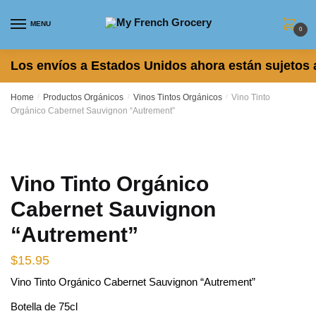
Skip
Skip
to
to
MENU
0
navigation
content
Los envíos a Estados Unidos ahora están sujetos 
Home
/
Productos Orgánicos
/
Vinos Tintos Orgánicos
/
Vino Tinto
Orgánico Cabernet Sauvignon “Autrement”
Vino Tinto Orgánico
Cabernet Sauvignon
“Autrement”
$
15.95
Vino Tinto Orgánico Cabernet Sauvignon “Autrement”
Botella de 75cl