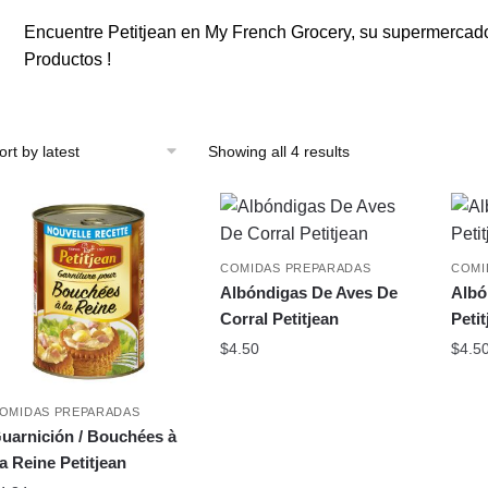
Encuentre Petitjean en My French Grocery, su supermercado 
Productos !
Sorted
Showing all 4 results
by
latest
COMIDAS PREPARADAS
COMI
Albóndigas De Aves De
Albó
Corral Petitjean
Petit
$
4.50
$
4.5
OMIDAS PREPARADAS
uarnición / Bouchées à
a Reine Petitjean