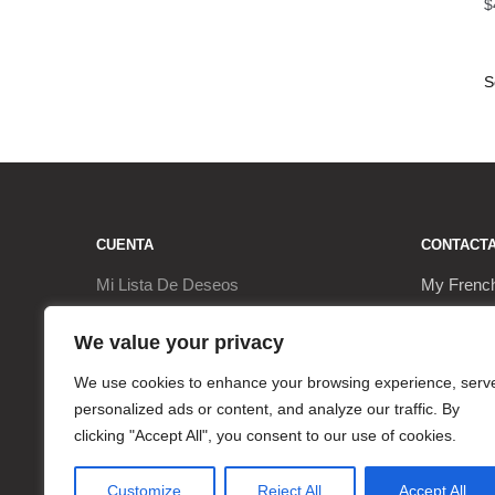
$
CUENTA
CONTACT
Mi Lista De Deseos
My Frenc
Ir a la Caja
9, Rue de
We value your privacy
Mi Cuenta
17290 Le 
We use cookies to enhance your browsing experience, serv
personalized ads or content, and analyze our traffic. By
Carrito
+3362063
clicking "Accept All", you consent to our use of cookies.
contact@
Customize
Reject All
Accept All