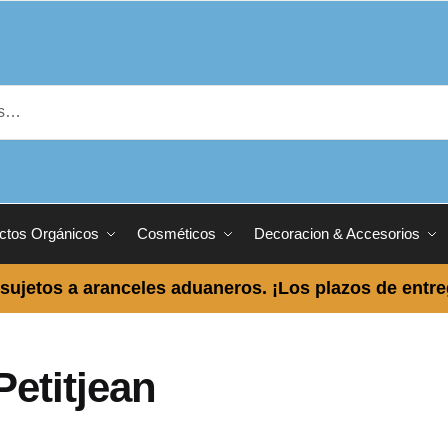
ctos Orgánicos
Cosméticos
Decoracion & Accesorios
sujetos a aranceles aduaneros. ¡Los plazos de entr
Petitjean