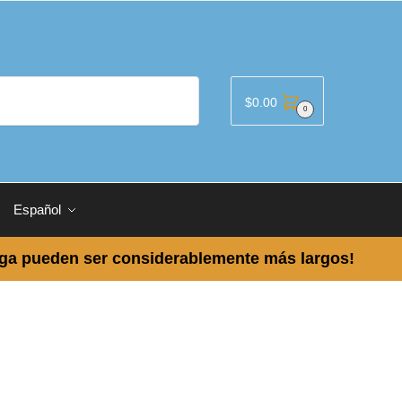
$
0.00
0
Español
ega pueden ser considerablemente más largos!