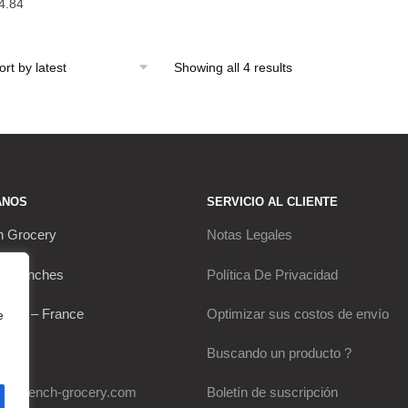
4.84
Sorted
Showing all 4 results
by
latest
ANOS
SERVICIO AL CLIENTE
h Grocery
Notas Legales
s Franches
Política De Privacidad
Thou – France
Optimizar sus costos de envío
e
0649
Buscando un producto ?
my-french-grocery.com
Boletín de suscripción