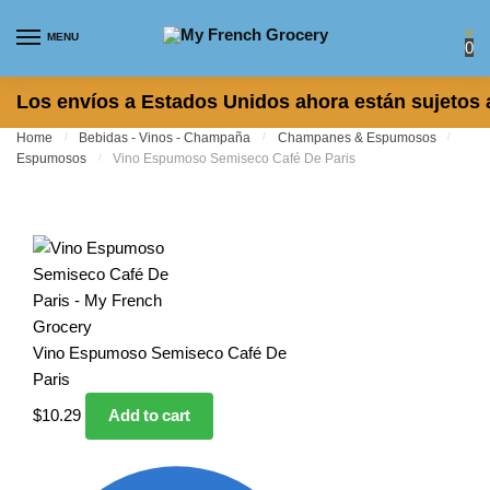
Skip to navigation
Skip to content
MENU
0
Los envíos a Estados Unidos ahora están sujetos 
Home
/
Bebidas - Vinos - Champaña
/
Champanes & Espumosos
/
Espumosos
/
Vino Espumoso Semiseco Café De Paris
Vino Espumoso Semiseco Café De
Paris
$
10.29
Add to cart