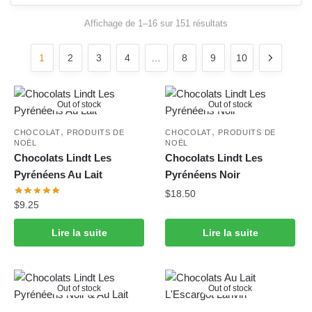
Affichage de 1–16 sur 151 résultats
Trié du plus récent
au plus ancien
1
2
3
4
…
8
9
10
Out of stock
Out of stock
,
,
CHOCOLAT
PRODUITS DE
CHOCOLAT
PRODUITS DE
NOËL
NOËL
Chocolats Lindt Les
Chocolats Lindt Les
Pyrénéens Au Lait
Pyrénéens Noir
$
18.50
$
9.25
Lire la suite
Lire la suite
Out of stock
Out of stock