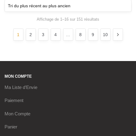
Affichage de 1–16 sur 151 résultats
Trié du plus récent
au plus ancien
1
2
3
4
…
8
9
10
MON COMPTE
Ma Liste d’Envie
Paiement
Mon Compte
Panier