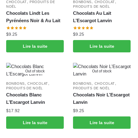
,
,
,
CHOCOLAT
PRODUITS DE
BONBONS
CHOCOLAT
NOËL
PRODUITS DE NOËL
Chocolats Lindt Les
Chocolats Au Lait
Pyrénéens Noir & Au Lait
L’Escargot Lanvin
$
9.25
$
9.25
Lire la suite
Lire la suite
Out of stock
Out of stock
,
,
,
,
BONBONS
CHOCOLAT
BONBONS
CHOCOLAT
PRODUITS DE NOËL
PRODUITS DE NOËL
Chocolats Blanc
Chocolats Noir L’Escargot
L’Escargot Lanvin
Lanvin
$
17.92
$
9.25
Lire la suite
Lire la suite