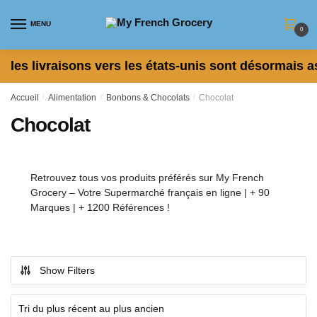
Skip to navigation
Skip to content
MENU
0
les livraisons vers les états-unis sont désormais a
Accueil
/
Alimentation
/
Bonbons & Chocolats
/
Chocolat
Chocolat
Retrouvez tous vos produits préférés sur My French
Grocery – Votre Supermarché français en ligne | + 90
Marques | + 1200 Références !
Show Filters