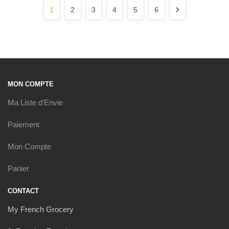
1
2
3
4
5
6
MON COMPTE
Ma Liste d’Envie
Paiement
Mon Compte
Panier
CONTACT
My French Grocery