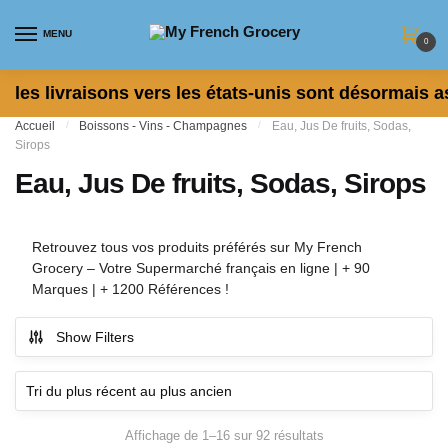
Skip to navigation
Skip to content
MENU
0
les livraisons vers les états-unis sont désormais a
Accueil
/
Boissons - Vins - Champagnes
/
Eau, Jus De fruits, Sodas,
Sirops
Eau, Jus De fruits, Sodas, Sirops
Retrouvez tous vos produits préférés sur My French
Grocery – Votre Supermarché français en ligne | + 90
Marques | + 1200 Références !
Show Filters
Affichage de 1–16 sur 92 résultats
Trié du plus récent