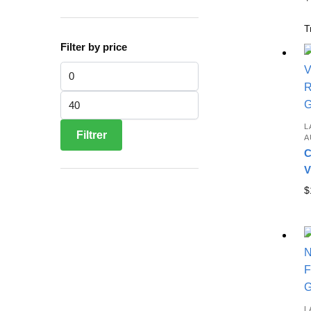
Filter by price
Prix min
Prix max
L
Filtrer
A
C
V
$
L