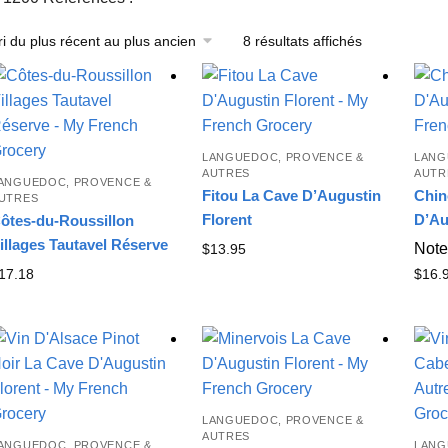
8 résultats affichés
Trié
du
plus
récent
au
plus
LANGUEDOC, PROVENCE &
LANG
ancien
AUTRES
AUTR
ANGUEDOC, PROVENCE &
Fitou La Cave D’Augustin
Chin
UTRES
Florent
D’Au
ôtes-du-Roussillon
illages Tautavel Réserve
Not
$
13.95
17.18
$
16.
LANGUEDOC, PROVENCE &
AUTRES
ANGUEDOC, PROVENCE &
LANG