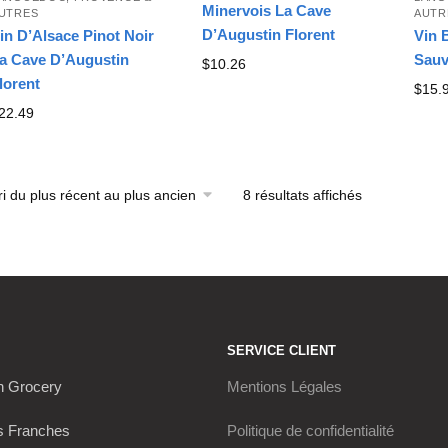
Minervois La Cave
UTRES
AUTR
D’Augustin Florent
in D’Alsace Pinot Noir
Vin 
a Cave D’Augustin
Sauv
$
10.26
lorent
$
15.
22.49
8 résultats affichés
Trié
du
plus
récent
au
plus
ancien
SERVICE CLIENT
h Grocery
Mentions Légales
s Franches
Politique de confidentialité