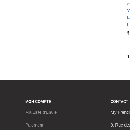
A
V
L
F
$
MON COMPTE
CONTACT
Ma Liste d’Envie
My Frenc
Paiement
9, Rue de