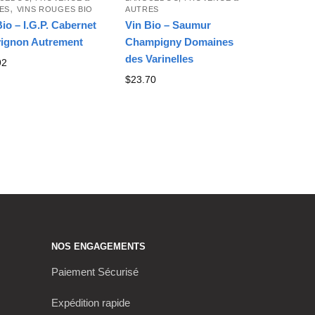
,
ES
VINS ROUGES BIO
AUTRES
Bio – I.G.P. Cabernet
Vin Bio – Saumur
ignon Autrement
Champigny Domaines
des Varinelles
92
$
23.70
NOS ENGAGEMENTS
Paiement Sécurisé
Expédition rapide