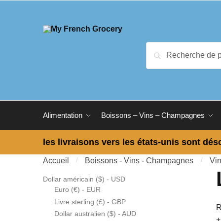
Skip to navigation
Skip to content
Recherche pour :
Recherche
Alimentation
Boissons – Vins – Champagnes
les livraisons vers les états-unis sont dés
Accueil
/
Boissons - Vins - Champagnes
/
Vi
Dollar américain ($) - USD
Euro (€) - EUR
Livre sterling (£) - GBP
R
Dollar australien ($) - AUD
+