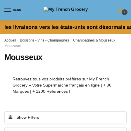
Skip to navigation
Skip to content
MENU
0
les livraisons vers les états-unis sont désormais a
Accueil
/
Boissons - Vins - Champagnes
/
Champagnes & Mousseux
/
Mousseux
Mousseux
Retrouvez tous vos produits préférés sur My French
Grocery – Votre Supermarché français en ligne | + 90
Marques | + 1200 Références !
Show Filters