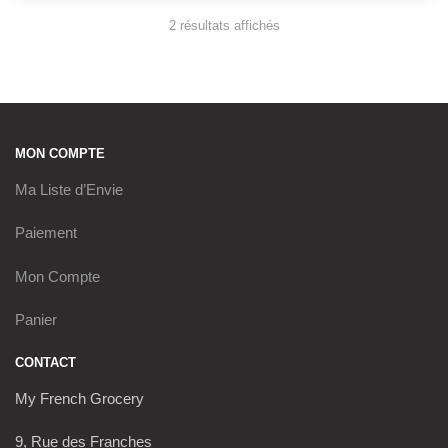
2 résultats affichés
Trié du plus récent au plus
ancien
MON COMPTE
Ma Liste d’Envie
Paiement
Mon Compte
Panier
CONTACT
My French Grocery
9, Rue des Franches