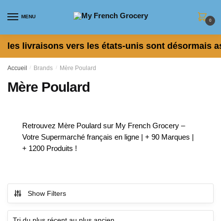
Skip to navigation
Skip to content
MENU
0
les livraisons vers les états-unis sont désormais a
Accueil
/
Brands
/
Mère Poulard
Mère Poulard
Retrouvez Mère Poulard sur My French Grocery –
Votre Supermarché français en ligne | + 90 Marques |
+ 1200 Produits !
Show Filters