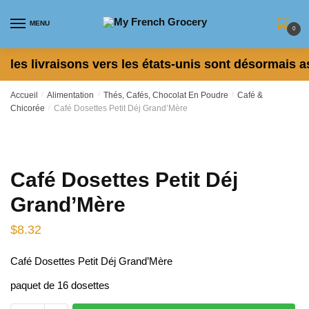
Skip
Skip
to
to
MENU
0
navigation
content
les livraisons vers les états-unis sont désormais a
Accueil
/
Alimentation
/
Thés, Cafés, Chocolat En Poudre
/
Café &
Chicorée
/
Café Dosettes Petit Déj Grand’Mère
Café Dosettes Petit Déj
Grand’Mère
$
8.32
Café Dosettes Petit Déj Grand’Mère
paquet de 16 dosettes