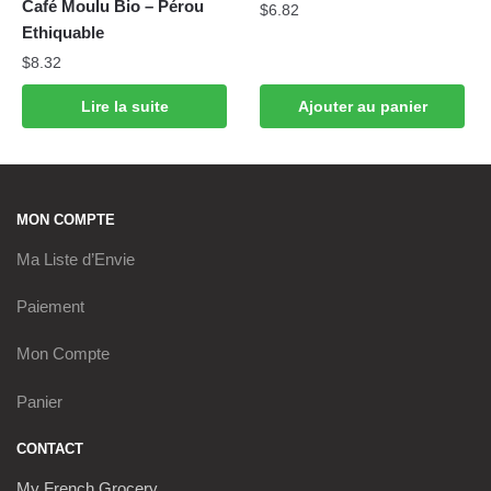
Café Moulu Bio – Pérou
$
6.82
Ethiquable
$
8.32
Lire la suite
Ajouter au panier
MON COMPTE
Ma Liste d’Envie
Paiement
Mon Compte
Panier
CONTACT
My French Grocery