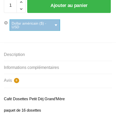
quantité
Ajouter au panier
de
Café
Dosettes
Dollar américain ($) -
Petit
USD
Déj
Grand'Mère
Description
Informations complémentaires
Avis
0
Café Dosettes Petit Déj Grand’Mère
paquet de 16 dosettes