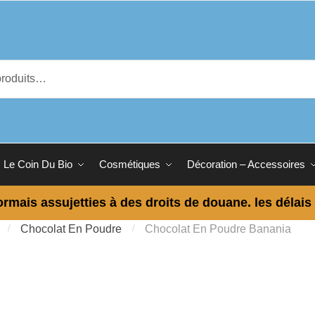
Le Coin Du Bio
Cosmétiques
Décoration – Accessoires
ormais assujetties à des droits de douane. les délais
/
Chocolat En Poudre
/
Chocolat En Poudre Banania