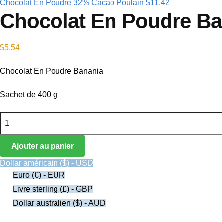
Chocolat En Poudre 32% Cacao Poulain
$
11.42
Chocolat En Poudre Ba
$
5.54
Chocolat En Poudre Banania
Sachet de 400 g
quantité de Chocolat En Poudre Banania
Ajouter au panier
Dollar américain ($) - USD
Euro (€) - EUR
Livre sterling (£) - GBP
Dollar australien ($) - AUD