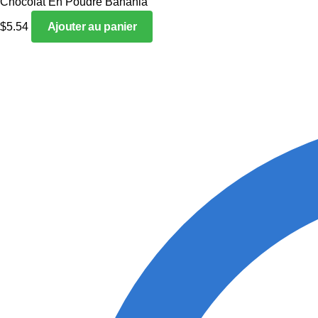
Chocolat En Poudre Banania
$
5.54
Ajouter au panier