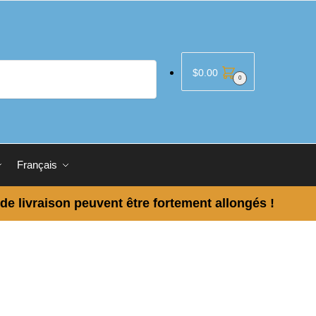
$
0.00
0
Français
 de livraison peuvent être fortement allongés !